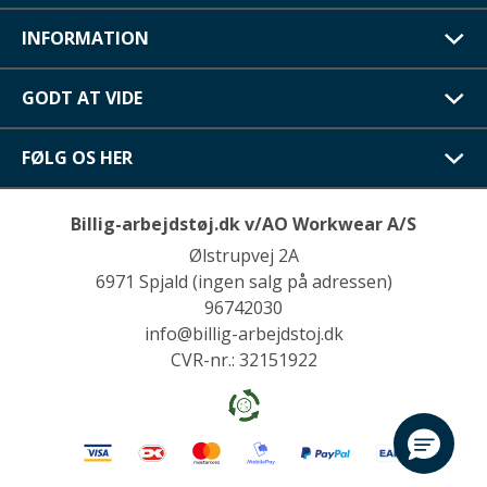
INFORMATION
GODT AT VIDE
FØLG OS HER
Billig-arbejdstøj.dk v/AO Workwear A/S
Ølstrupvej 2A
6971 Spjald (ingen salg på adressen)
96742030
info@billig-arbejdstoj.dk
CVR-nr.: 32151922