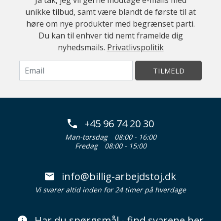
Ja tak, jeg vil gerne modtage e-mails med
unikke tilbud, samt være blandt de første til at
høre om nye produkter med begrænset parti.
Du kan til enhver tid nemt framelde dig
nyhedsmails.
Privatlivspolitik
TILMELD
+45 96 74 20 30
Man-torsdag
08:00 - 16:00
Fredag
08:00 - 15:00
info@billig-arbejdstoj.dk
Vi svarer altid inden for 24 timer på hverdage
Har du spørgsmål - find svarene her