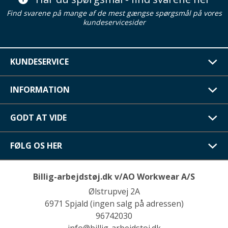
Find svarene på mange af de mest gængse spørgsmål på vores
kundeservicesider
KUNDESERVICE
INFORMATION
GODT AT VIDE
FØLG OS HER
Billig-arbejdstøj.dk v/AO Workwear A/S
Ølstrupvej 2A
6971 Spjald (ingen salg på adressen)
96742030