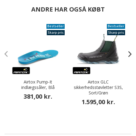
ANDRE HAR OGSÅ KØBT
Bestseller
Bestseller
Skarp pris
Skarp pris
Airtox Pump-It
Airtox GLC
indlægssåler, Blå
sikkerhedsstøvletter S3S,
Sort/Grøn
381,00 kr.
1.595,00 kr.