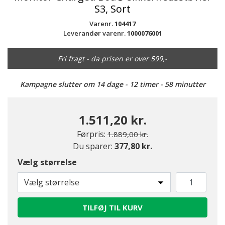
S3, Sort
Varenr.
104417
Leverandør varenr.
1000076001
Fri fragt - da prisen er over 599,-
Kampagne slutter om 14 dage - 12 timer - 58 minutter
1.511,20 kr.
Pris nedsat fra
til
Førpris:
1.889,00 kr.
Du sparer:
377,80 kr.
Vælg størrelse
Vælg størrelse
TILFØJ TIL KURV