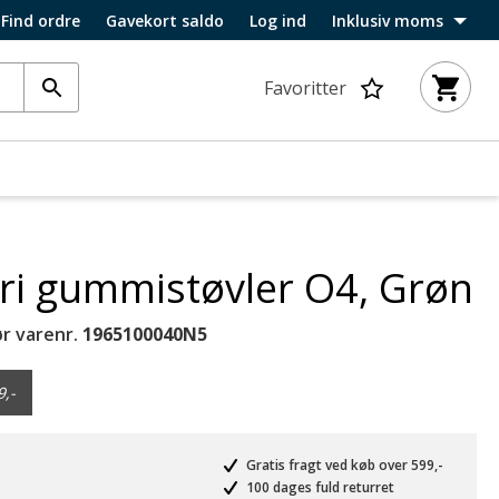
Find ordre
Gavekort saldo
Log ind
Inklusiv moms
Favoritter
ri gummistøvler O4, Grøn
r varenr.
1965100040N5
9,-
Gratis fragt ved køb over 599,-
100 dages fuld returret