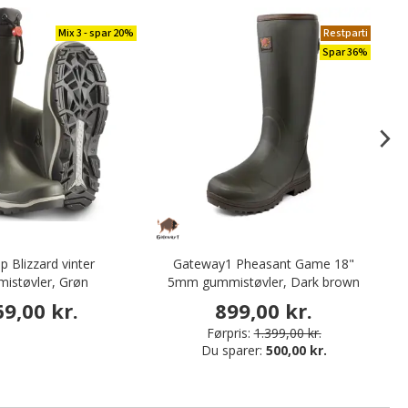
Mix 3 - spar 20%
Restparti
Spar 36%
p Blizzard vinter
Gateway1 Pheasant Game 18"
istøvler, Grøn
5mm gummistøvler, Dark brown
s
69,00 kr.
899,00 kr.
Førpris:
1.399,00 kr.
Du sparer:
500,00 kr.