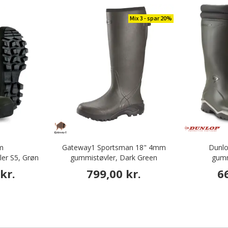
Mix 3 - spar 20%
m
Gateway1 Sportsman 18" 4mm
Dunlo
er S5, Grøn
gummistøvler, Dark Green
gumm
kr.
799,00 kr.
6