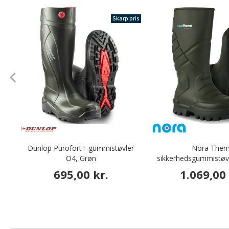
Skarp pris
Dunlop Purofort+ gummistøvler
Nora Ther
O4, Grøn
sikkerhedsgummistøvl
695,00 kr.
1.069,00 