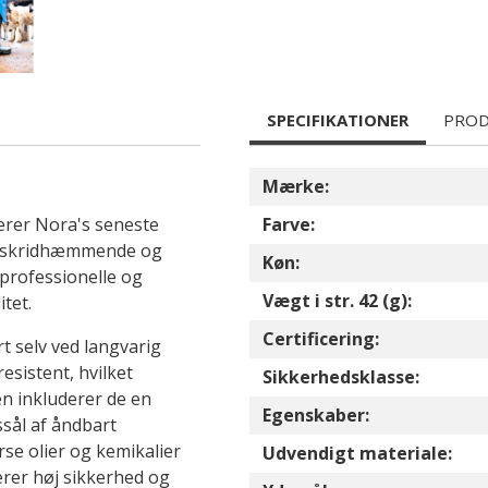
SPECIFIKATIONER
PROD
Mærke:
erer Nora's seneste
Farve:
sse skridhæmmende og
Køn:
 professionelle og
Vægt i str. 42 (g):
tet.
Certificering:
t selv ved langvarig
sistent, hvilket
Sikkerhedsklasse:
en inkluderer de en
Egenskaber:
sål af åndbart
rse olier og kemikalier
Udvendigt materiale:
terer høj sikkerhed og