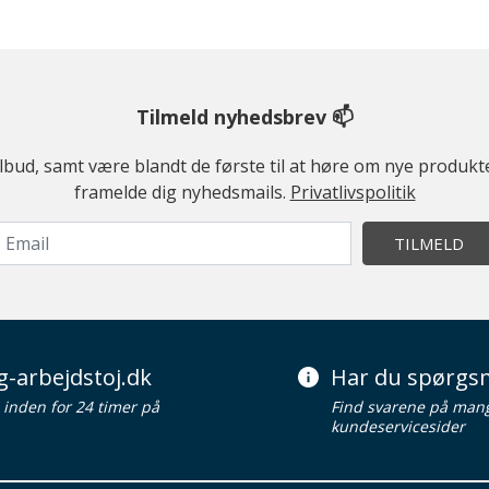
Tilmeld nyhedsbrev 📫
ilbud, samt være blandt de første til at høre om nye produk
framelde dig nyhedsmails.
Privatlivspolitik
TILMELD
g-arbejdstoj.dk
Har du spørgsm
d inden for 24 timer på
Find svarene på man
kundeservicesider