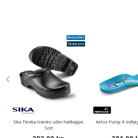
Bestseller
Skarp pris
Sika Flexika træsko uden hælkappe,
Airtox Pump-It indlæg
Sort
292,00 kr.
381,00 k