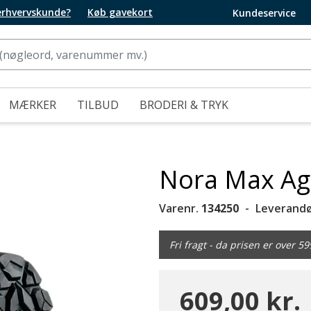
 erhvervskunde?
Køb gavekort
Kundeservice
MÆRKER
TILBUD
BRODERI & TRYK
Nora Max Ag
Varenr.
134250
Leverandø
Fri fragt - da prisen er over 59
609,00 kr.