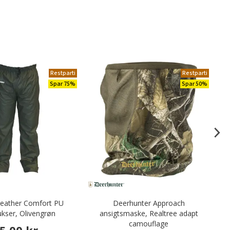
Restparti
Restparti
Spar 75%
Spar 50%
eather Comfort PU
Deerhunter Approach
D
kser, Olivengrøn
ansigtsmaske, Realtree adapt
camouflage
5,00 kr.