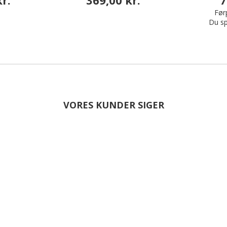
Førp
Du sp
VORES KUNDER SIGER