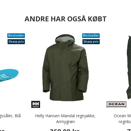
ANDRE HAR OGSÅ KØBT
Bestseller
Bestseller
Skarp pris
Skarp pris
ssåler, Blå
Helly Hansen Mandal regnjakke,
Ocean W
Armygrøn
regnbu
r.
369,00 kr.
7