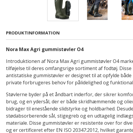
PRODUKTINFORMATION
Nora Max Agri gummistøvler O4
Introduktionen af Nora Max Agri gummistøvler O4 mark
tilføjelse til deres omfangsrige sortiment af fodtøj. Di
antistatiske gummistøvler er designet til at opfylde både
private forbrugeres behov for pålidelighed og funktionali
Støvlerne byder på et åndbart inderfor, der sikrer komfor
brug, og en ydersål, der er både skridhæmmende og oliere
bidrager til enestående slidstyrke og holdbarhed. Desud
stødabsorberende sål, stigegreb og en udtagelig indlægs
materiale. Disse gummistøvler er resistente over for dive
og er certificeret efter EN ISO 20347:2012, hvilket garan