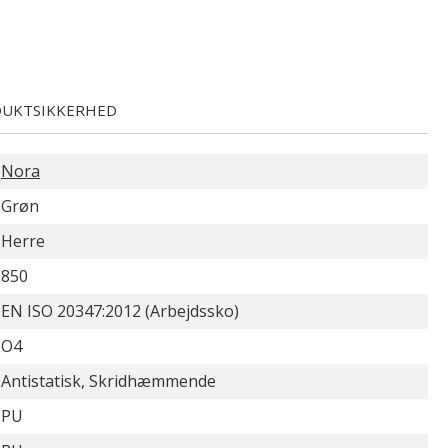
UKTSIKKERHED
Nora
Grøn
Herre
850
EN ISO 20347:2012 (Arbejdssko)
O4
Antistatisk, Skridhæmmende
PU