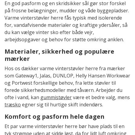
En god pasform og en skridsikker sål gør stor forskel
på frosne belægninger, mudder og våde byggepladser.
Varme vinterstøvler herre fås typisk med isolerende
for, vandafvisende materialer og kraftige ydersåler, så
du kan vælge vinter sko efter både vejr,
arbejdsopgaver og behov for støtte omkring anklen.
Materialer, sikkerhed og populære
mærker
Hos os dækker varme vinterstøvler herre fra mærker
som Gateway1, Jalas, DUNLOP, Helly Hansen Workwear
og Portwest forskellige behov, fra lette støvler til
forede sikkerhedsmodeller med tåværn. Arbejder du
ofte i vand, kan
gummistøvler
være et bedre valg, mens
træsko
egner sig til hurtige skift indendørs.
Komfort og pasform hele dagen
Et par varme vinterstøvler herre bør have plads til en
tyk strømpe uden at sidde løst, da for lidt luft omkring