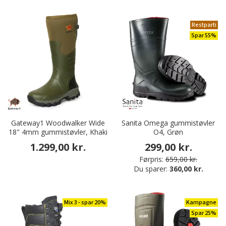
Restparti
Spar 55%
Gateway1 Woodwalker Wide
Sanita Omega gummistøvler
18" 4mm gummistøvler, Khaki
O4, Grøn
1.299,00 kr.
299,00 kr.
Førpris:
659,00 kr.
Du sparer:
360,00 kr.
Mix 3 - spar 20%
Kampagne
Spar 25%