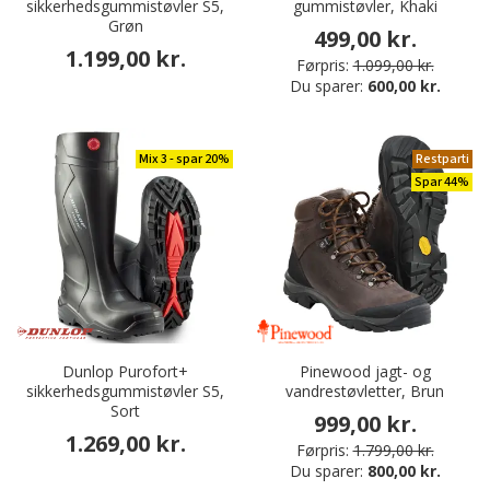
sikkerhedsgummistøvler S5,
gummistøvler, Khaki
Grøn
499,00 kr.
1.199,00 kr.
Førpris:
1.099,00 kr.
Du sparer:
600,00 kr.
Mix 3 - spar 20%
Restparti
Spar 44%
Dunlop Purofort+
Pinewood jagt- og
sikkerhedsgummistøvler S5,
vandrestøvletter, Brun
Sort
999,00 kr.
1.269,00 kr.
Førpris:
1.799,00 kr.
Du sparer:
800,00 kr.