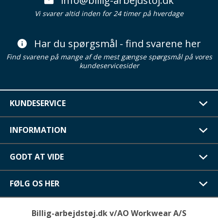
info@billig-arbejdstoj.dk
Vi svarer altid inden for 24 timer på hverdage
Har du spørgsmål - find svarene her
Find svarene på mange af de mest gængse spørgsmål på vores
kundeservicesider
KUNDESERVICE
INFORMATION
GODT AT VIDE
FØLG OS HER
Billig-arbejdstøj.dk v/AO Workwear A/S