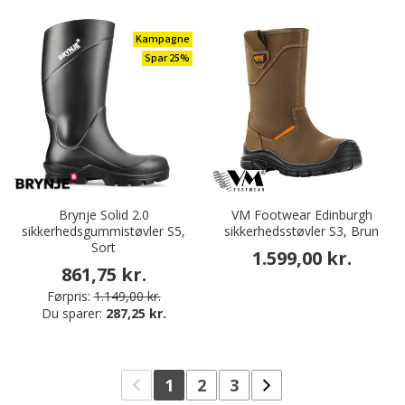
Kampagne
Spar 25%
Brynje Solid 2.0
VM Footwear Edinburgh
sikkerhedsgummistøvler S5,
sikkerhedsstøvler S3, Brun
Sort
1.599,00 kr.
861,75 kr.
Førpris:
1.149,00 kr.
Du sparer:
287,25 kr.
1
2
3