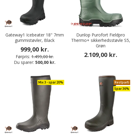
Gateway1 Icebeater 18" 7mm
Dunlop Purofort Fieldpro
gummistøvler, Black
Thermo+ sikkerhedsstøvle S5,
Grøn
999,00 kr.
2.109,00 kr.
Førpris:
1.499,00 kr.
Du sparer:
500,00 kr.
Mix 3 - spar 20%
Restparti
Spar 36%