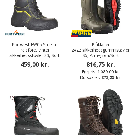
Portwest FW05 Steelite
Blåkläder
Pelsforet vinter
2422 sikkerhedsgummistøvler
sikkerhedsstøvler S3, Sort
S5, Armygrøn/Sort
459,00 kr.
816,75 kr.
Førpris:
1.089,00 kr.
Du sparer:
272,25 kr.