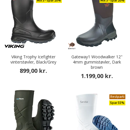
Mix 3 - spar 20%
Mix 3 - spar 20%
Viking Trophy Icefighter
Gateway1 Woodwalker 12"
vinterstøvler, Black/Grey
4mm gummistøvler, Dark
brown
899,00 kr.
1.199,00 kr.
Restparti
Spar 55%