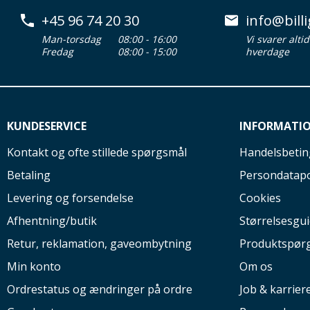
+45 96 74 20 30
info@billi
Man-torsdag
08:00 - 16:00
Vi svarer alti
Fredag
08:00 - 15:00
hverdage
KUNDESERVICE
INFORMATI
Kontakt og ofte stillede spørgsmål
Handelsbetin
Betaling
Persondatapo
Levering og forsendelse
Cookies
Afhentning/butik
Størrelsesgu
Retur, reklamation, gaveombytning
Produktspør
Min konto
Om os
Ordrestatus og ændringer på ordre
Job & karrier