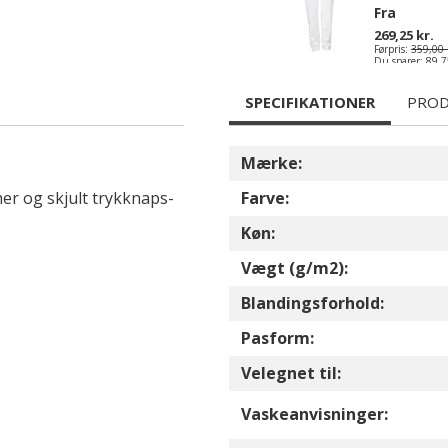
Fra
269,25 kr.
Førpris:
359,00 
Du sparer:
89,7
SPECIFIKATIONER
PROD
Mærke:
er og skjult trykknaps-
Farve:
Køn:
Vægt (g/m2):
Blandingsforhold:
Pasform:
Velegnet til:
Vaskeanvisninger: