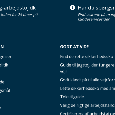
g-arbejdstoj.dk
Har du spørgsm
d inden for 24 timer på
Find svarene på man
kundeservicesider
ON
GODT AT VIDE
gelser
Find de rette sikkerhedssko
litik
Guide til jagttøj, der fungerer
vejr
Godt klædt på til alle vejrfor
ide
Lette sikkerhedssko med sm
gsmål
Tekstilguide
Vælg de rigtige arbejdshand
e
Certificering af arbejdstøj o