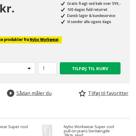
kr.
Gratis fragt ved køb over 599,-
100 dages fuld returret
Dansk lager & kundeservice
Vi sender alle ugens dage
ke produkter fra
Nybo Workwear
.
TILFØJ TIL KURV
Sådan måler du
Tilføj til favoritter
ear Super cool
Nybo Workwear Super cool
pull-on jeans benlængde
78cm, Hvid