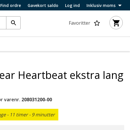
Find ordre
Gavekort saldo
Log ind
Inklusiv moms
Favoritter
ar Heartbeat ekstra lang
r varenr.
208031200-00
e - 11 timer - 9 minutter