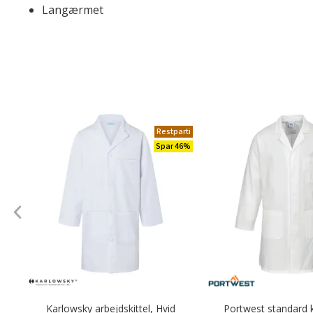
Langærmet
Restparti
Spar 46%
Karlowsky arbejdskittel, Hvid
Portwest standard ki