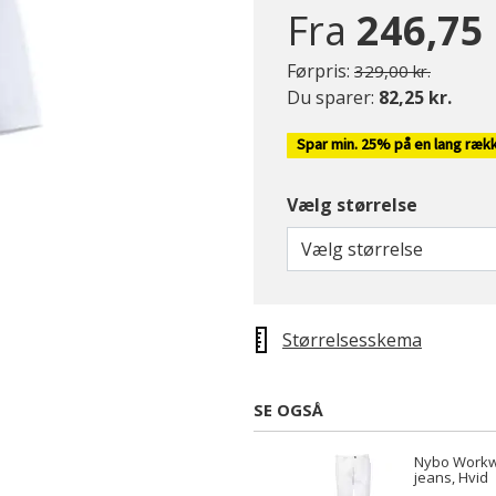
Fra
246,75 
Pris nedsat fra
til
Førpris:
329,00 kr.
Du sparer:
82,25 kr.
Spar min. 25% på en lang ræk
Vælg størrelse
Vælg størrelse
Størrelsesskema
SE OGSÅ
Nybo Workw
jeans, Hvid