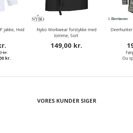
 jakke, Hvid
Nybo Workwear forstykke med
Deerhunter
lomme, Sort
r.
149,00 kr.
1
 kr.
Førp
00 kr.
Du sp
VORES KUNDER SIGER