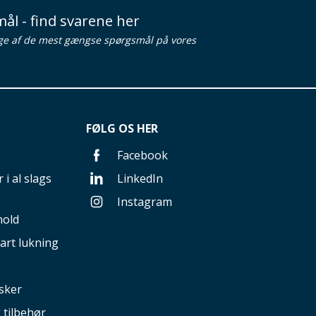
ål - find svarene her
ge af de mest gængse spørgsmål på vores
FØLG OS HER
Facebook
 i al slags
LinkedIn
Instagram
hold
art lukning
sker
g tilbehør