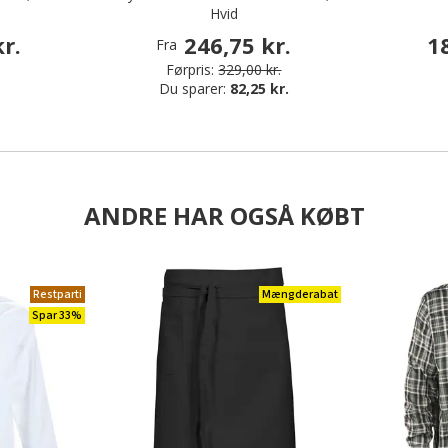
Hvid
r.
246,75 kr.
1
Fra
Førpris:
329,00 kr.
Du sparer:
82,25 kr.
ANDRE HAR OGSÅ KØBT
Restparti
Mængderabat
Spar 33%