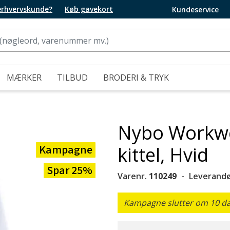
 erhvervskunde?
Køb gavekort
Kundeservice
MÆRKER
TILBUD
BRODERI & TRYK
Nybo Workwe
Kampagne
kittel, Hvid
Spar 25%
Varenr.
110249
Leverandø
Kampagne slutter om 10 dag