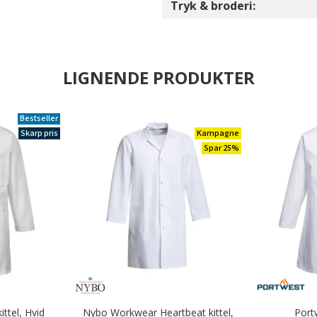
Tryk & broderi:
LIGNENDE PRODUKTER
Bestseller
Skarp pris
Kampagne
Spar 25%
ttel, Hvid
Nybo Workwear Heartbeat kittel,
Portw