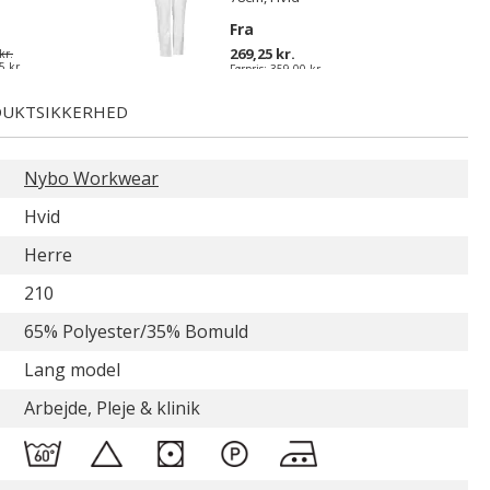
Fra
269,25 kr.
kr.
5 kr.
Førpris:
359,00 kr.
Du sparer:
89,75 kr.
UKTSIKKERHED
Nybo Workwear
Hvid
Herre
210
65% Polyester/35% Bomuld
Lang model
Arbejde, Pleje & klinik