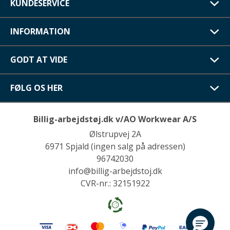
KUNDESERVICE
INFORMATION
GODT AT VIDE
FØLG OS HER
Billig-arbejdstøj.dk v/AO Workwear A/S
Ølstrupvej 2A
6971 Spjald (ingen salg på adressen)
96742030
info@billig-arbejdstoj.dk
CVR-nr.: 32151922