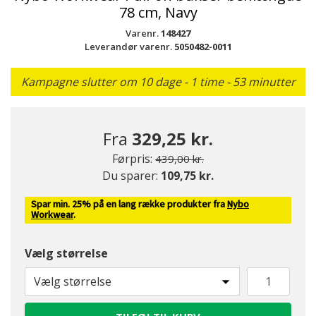
78 cm, Navy
Varenr.
148427
Leverandør varenr.
5050482-0011
Kampagne slutter om 10 dage - 1 time - 53 minutter
Fra
329,25 kr.
Pris nedsat fra
til
Førpris:
439,00 kr.
Du sparer:
109,75 kr.
Spar min. 25% på en lang række produkter fra
Nybo
Workwear
.
Vælg størrelse
Vælg størrelse