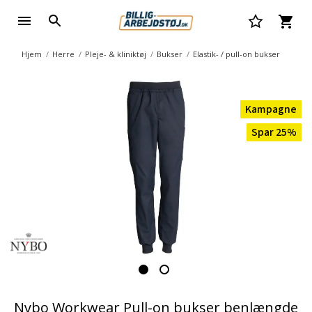
Hjem
Herre
Pleje- & kliniktøj
Bukser
Elastik- / pull-on bukser
Kampagne
Spar 25%
Nybo Workwear Pull-on bukser benlængde