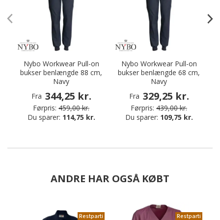
Nybo Workwear Pull-on
Nybo Workwear Pull-on
K
bukser benlængde 88 cm,
bukser benlængde 68 cm,
Navy
Navy
344,25 kr.
329,25 kr.
Fra
Fra
Førpris:
459,00 kr.
Førpris:
439,00 kr.
Du sparer:
114,75 kr.
Du sparer:
109,75 kr.
ANDRE HAR OGSÅ KØBT
Restparti
Restparti