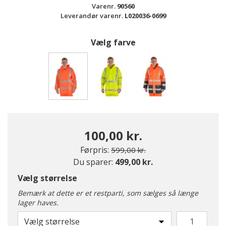
Varenr.
90560
Leverandør varenr.
L020036-0699
Vælg farve
valgte
100,00 kr.
Pris nedsat fra
til
Førpris:
599,00 kr.
Du sparer:
499,00 kr.
Vælg størrelse
Bemærk at dette er et restparti, som sælges så længe
lager haves.
Vælg størrelse