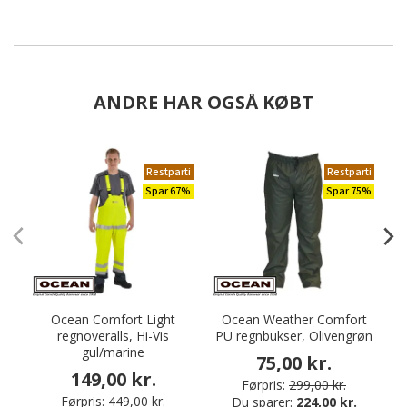
ANDRE HAR OGSÅ KØBT
Restparti
Restparti
Spar 67%
Spar 75%
Ocean Comfort Light
Ocean Weather Comfort
En
regnoveralls, Hi-Vis
PU regnbukser, Olivengrøn
gul/marine
75,00 kr.
149,00 kr.
Førpris:
299,00 kr.
Førpris:
449,00 kr.
Du sparer:
224,00 kr.