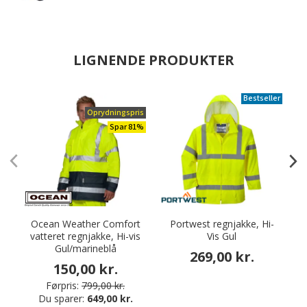
LIGNENDE PRODUKTER
Bestseller
Oprydningspris
Spar 81%
Ocean Weather Comfort
Portwest regnjakke, Hi-
P
vatteret regnjakke, Hi-vis
Vis Gul
Gul/marineblå
269,00 kr.
150,00 kr.
Førpris:
799,00 kr.
Du sparer:
649,00 kr.