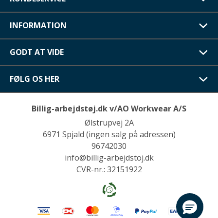
INFORMATION
GODT AT VIDE
FØLG OS HER
Billig-arbejdstøj.dk v/AO Workwear A/S
Ølstrupvej 2A
6971 Spjald (ingen salg på adressen)
96742030
info@billig-arbejdstoj.dk
CVR-nr.: 32151922