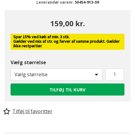
Leverandør varenr.
50454-913-09
159,00 kr.
Spar 15% ved køb af min. 3 stk.
Gælder ved mix af str. og farver af samme produkt. Gælder
ikke restpartier
Vælg størrelse
Vælg størrelse
TILFØJ TIL KURV
Tilføj til favoritter