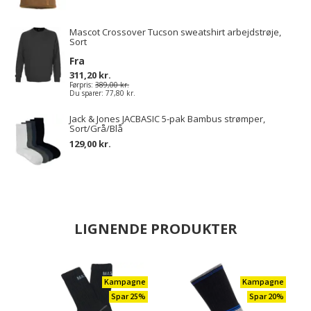
Mascot Crossover Tucson sweatshirt arbejdstrøje,
Sort
Fra
311,20 kr.
Førpris:
389,00 kr.
Du sparer:
77,80 kr.
Jack & Jones JACBASIC 5-pak Bambus strømper,
Sort/Grå/Blå
129,00 kr.
LIGNENDE PRODUKTER
Kampagne
Kampagne
Spar 25%
Spar 20%