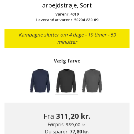
arbejdstrøje, Sort
Varenr.
4010
Leverandør varenr.
50204-830-09
Kampagne slutter om 4 dage - 19 timer - 59
minutter
Vælg farve
valgte
Fra
311,20 kr.
Pris nedsat fra
til
Førpris:
389,00 kr.
Du sparer:
77,80 kr.