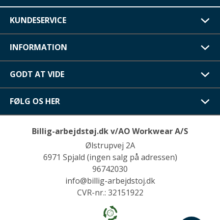
KUNDESERVICE
INFORMATION
GODT AT VIDE
FØLG OS HER
Billig-arbejdstøj.dk v/AO Workwear A/S
Ølstrupvej 2A
6971 Spjald (ingen salg på adressen)
96742030
info@billig-arbejdstoj.dk
CVR-nr.: 32151922