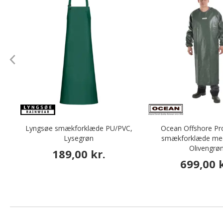
Lyngsøe smækforklæde PU/PVC,
Ocean Offshore P
Lysegrøn
smækforklæde me
Olivengrø
189,00 kr.
699,00 k