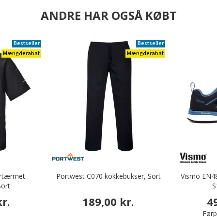
ANDRE HAR OGSÅ KØBT
Bestseller
Bestseller
Mængderabat
Mængderabat
ortærmet
Portwest C070 kokkebukser, Sort
Vismo EN48
Sort
S
r.
189,00 kr.
4
Førpr