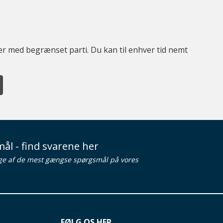
ter med begrænset parti. Du kan til enhver tid nemt
ål - find svarene her
ge af de mest gængse spørgsmål på vores
FØLG OS HER