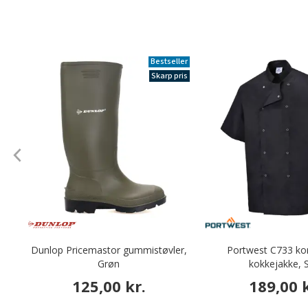
Bestseller
Skarp pris
Dunlop Pricemastor gummistøvler,
Portwest C733 k
Grøn
kokkejakke, 
125,00 kr.
189,00 k