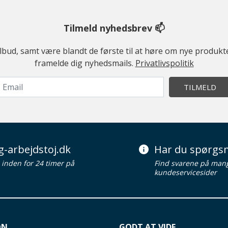
Tilmeld nyhedsbrev 📫
ilbud, samt være blandt de første til at høre om nye produk
framelde dig nyhedsmails.
Privatlivspolitik
TILMELD
g-arbejdstoj.dk
Har du spørgsm
d inden for 24 timer på
Find svarene på man
kundeservicesider
ON
GODT AT VIDE