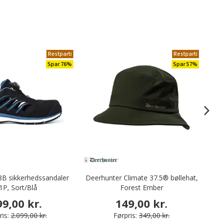
Restparti
Restparti
Spar 76%
Spar 57%
B sikkerhedssandaler
Deerhunter Climate 37.5® bøllehat,
1P, Sort/Blå
Forest Ember
99,00 kr.
149,00 kr.
is:
2.099,00 kr.
Førpris:
349,00 kr.