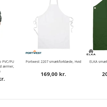
ro PVC/PU
Portwest 2207 smækforklæde, Hvid
ELKA smækf
d ærmer,
n
169,00 kr.
2
r.