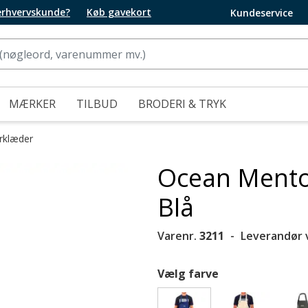
 erhvervskunde?
Køb gavekort
Kundeservice
MÆRKER
TILBUD
BRODERI & TRYK
orklæder
Ocean Mento
Blå
Varenr.
3211
Leverandør 
Vælg farve