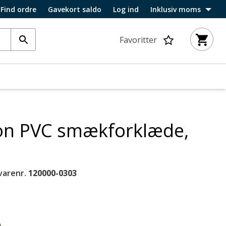
Find ordre
Gavekort saldo
Log ind
Inklusiv moms
Favoritter
n PVC smækforklæde,
varenr.
120000-0303