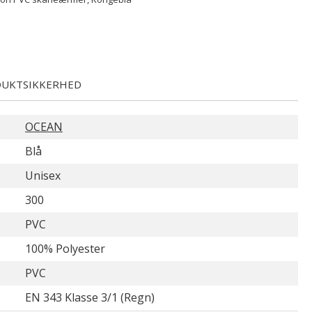
UKTSIKKERHED
OCEAN
Blå
Unisex
300
PVC
100% Polyester
PVC
EN 343 Klasse 3/1 (Regn)