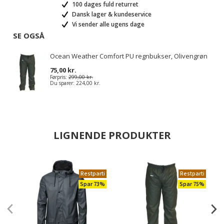
100 dages fuld returret
Dansk lager & kundeservice
Vi sender alle ugens dage
SE OGSÅ
Ocean Weather Comfort PU regnbukser, Olivengrøn
75,00 kr.
Førpris:
299,00 kr.
Du sparer:
224,00 kr.
LIGNENDE PRODUKTER
Restparti
Restparti
Spar 73%
Spar 75%