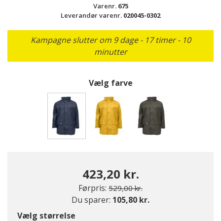
Varenr.
675
Leverandør varenr.
020045-0302
Kampagne slutter om 9 dage - 17 timer - 10
minutter
Vælg farve
valgte
423,20 kr.
Pris nedsat fra
til
Førpris:
529,00 kr.
Du sparer:
105,80 kr.
Vælg størrelse