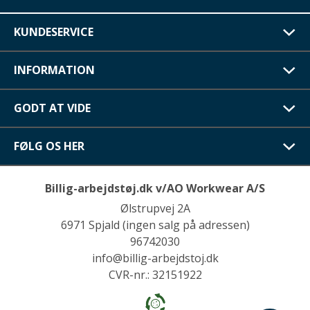
KUNDESERVICE
INFORMATION
GODT AT VIDE
FØLG OS HER
Billig-arbejdstøj.dk v/AO Workwear A/S
Ølstrupvej 2A
6971 Spjald (ingen salg på adressen)
96742030
info@billig-arbejdstoj.dk
CVR-nr.: 32151922