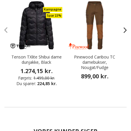
Kampagne
Spar 15%
Tenson TXlite Shibui dame
Pinewood Caribou TC
dunjakke, Black
damebukser,
d
Nougat/Fudge
1.274,15 kr.
899,00 kr.
Førpris:
1.499,00 kr.
Du sparer:
224,85 kr.