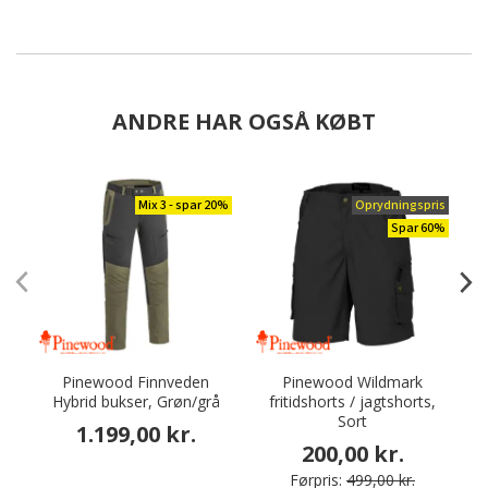
ANDRE HAR OGSÅ KØBT
Mix 3 - spar 20%
Oprydningspris
Spar 60%
Pinewood Finnveden
Pinewood Wildmark
Hybrid bukser, Grøn/grå
fritidshorts / jagtshorts,
F
Sort
1.199,00 kr.
200,00 kr.
Førpris:
499,00 kr.