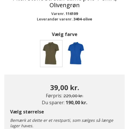
Olivengrøn
Varenr.
116109
Leverandør varenr.
3404-olive
Vælg farve
valgte
39,00 kr.
Pris nedsat fra
til
Førpris:
229,00 kr.
Du sparer:
190,00 kr.
Vælg størrelse
Bemærk at dette er et restparti, som sælges så længe
lager haves.