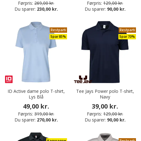
Førpris:
269,00 kr.
Førpris:
129,00 kr.
Du sparer:
230,00 kr.
Du sparer:
90,00 kr.
Restparti
Restparti
Spar 85%
Spar 70%
ID Active dame polo T-shirt,
Tee Jays Power polo T-shirt,
Lys Blå
Navy
49,00 kr.
39,00 kr.
Førpris:
319,00 kr.
Førpris:
129,00 kr.
Du sparer:
270,00 kr.
Du sparer:
90,00 kr.
Kampagne
Restparti