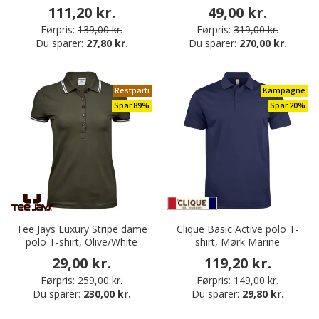
111,20 kr.
49,00 kr.
Førpris:
139,00 kr.
Førpris:
319,00 kr.
Du sparer:
27,80 kr.
Du sparer:
270,00 kr.
Restparti
Kampagne
Spar 89%
Spar 20%
Tee Jays Luxury Stripe dame
Clique Basic Active polo T-
polo T-shirt, Olive/White
shirt, Mørk Marine
29,00 kr.
119,20 kr.
Førpris:
259,00 kr.
Førpris:
149,00 kr.
Du sparer:
230,00 kr.
Du sparer:
29,80 kr.