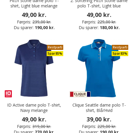
Pitch Stone dame polo T-
2. Sortering Pitch Stone dame
shirt, Light blue melange
polo T-shirt, Light blue
49,00 kr.
49,00 kr.
Førpris:
239,00 kr.
Førpris:
229,00 kr.
Du sparer:
190,00 kr.
Du sparer:
180,00 kr.
Restparti
Restparti
Spar 85%
Spar 83%
ID Active dame polo T-shirt,
Clique Seattle dame polo T-
Navy melange
shirt, Blå/Hvid
49,00 kr.
39,00 kr.
Førpris:
319,00 kr.
Førpris:
229,00 kr.
Du sparer:
270,00 kr.
Du sparer:
190,00 kr.