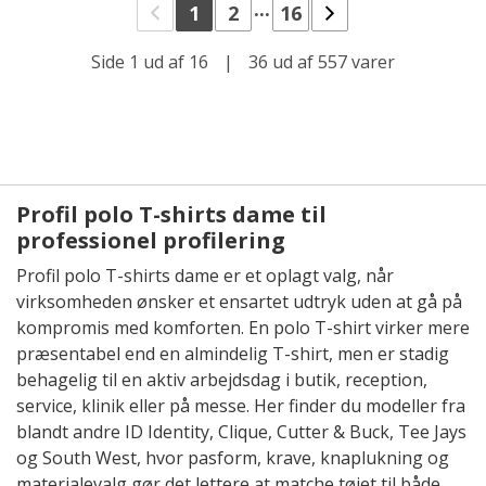
...
1
2
16
Side 1 ud af 16
|
36 ud af 557 varer
Profil polo T-shirts dame til
professionel profilering
Profil polo T-shirts dame er et oplagt valg, når
virksomheden ønsker et ensartet udtryk uden at gå på
kompromis med komforten. En polo T-shirt virker mere
præsentabel end en almindelig T-shirt, men er stadig
behagelig til en aktiv arbejdsdag i butik, reception,
service, klinik eller på messe. Her finder du modeller fra
blandt andre ID Identity, Clique, Cutter & Buck, Tee Jays
og South West, hvor pasform, krave, knaplukning og
materialevalg gør det lettere at matche tøjet til både