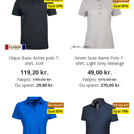
Spar 20%
Spar 85%
Clique Basic Active polo T-
Seven Seas dame Polo T-
shirt, Sort
shirt, Light Grey Melange
119,20 kr.
49,00 kr.
Førpris:
149,00 kr.
Førpris:
319,00 kr.
Du sparer:
29,80 kr.
Du sparer:
270,00 kr.
Restparti
Restparti
Spar 83%
Spar 79%