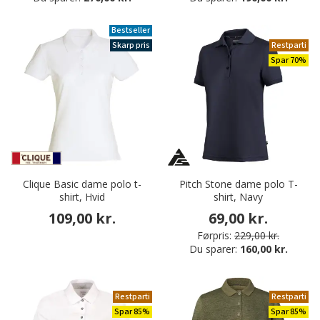
Bestseller
Skarp pris
Restparti
Spar 70%
Clique Basic dame polo t-
Pitch Stone dame polo T-
shirt, Hvid
shirt, Navy
109,00 kr.
69,00 kr.
Førpris:
229,00 kr.
Du sparer:
160,00 kr.
Restparti
Restparti
Spar 85%
Spar 85%