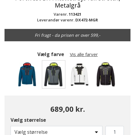
Metalgrå
Varenr.
113421
Leverandør varenr.
DX472-MGR
Fri fragt - da prisen er over 599,-
Vælg farve
Vis alle farver
valgte
689,00 kr.
Vælg størrelse
Vælg størrelse