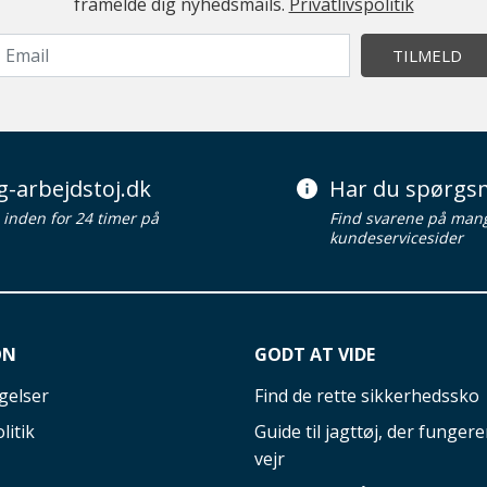
framelde dig nyhedsmails.
Privatlivspolitik
TILMELD
g-arbejdstoj.dk
Har du spørgsm
d inden for 24 timer på
Find svarene på man
kundeservicesider
ON
GODT AT VIDE
gelser
Find de rette sikkerhedssko
litik
Guide til jagttøj, der fungerer
vejr