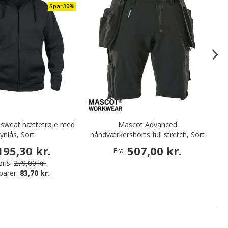
Spar 30%
c sweat hættetrøje med
Mascot Advanced
lynlås, Sort
håndværkershorts full stretch, Sort
195,30 kr.
507,00 kr.
Fra
ris:
279,00 kr.
parer:
83,70 kr.