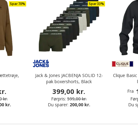
Spar 70%
Spar 33%
ttetrøje,
Jack & Jones JACBENJA SOLID 12-
Clique Basi
pak boxershorts, Black
r.
399,00 kr.
Fra
 kr.
Førpris:
599,00 kr.
Førp
00 kr.
Du sparer:
200,00 kr.
Du s