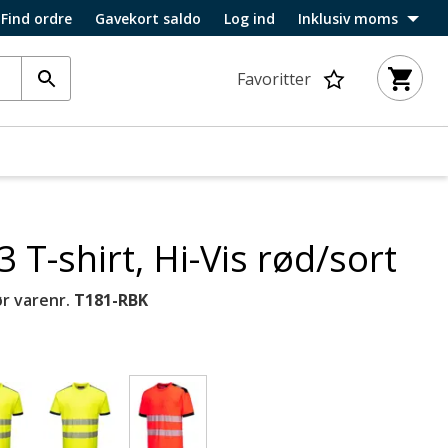
Find ordre
Gavekort saldo
Log ind
Inklusiv moms
Favoritter
T-shirt, Hi-Vis rød/sort
r varenr.
T181-RBK