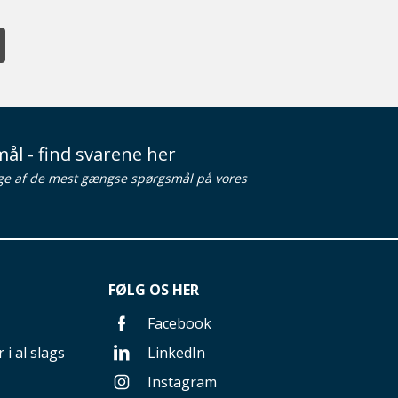
ål - find svarene her
ge af de mest gængse spørgsmål på vores
FØLG OS HER
Facebook
 i al slags
LinkedIn
Instagram