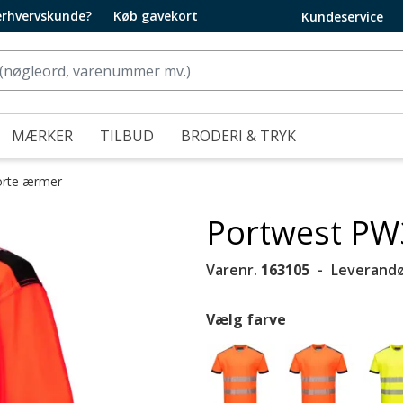
 erhvervskunde?
Køb gavekort
Kundeservice
MÆRKER
TILBUD
BRODERI & TRYK
orte ærmer
Portwest PW3 
Varenr.
163105
Leverandø
Vælg farve