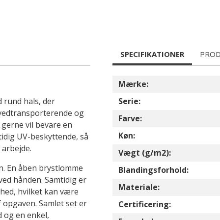
SPECIFIKATIONER
PROD
Mærke:
 rund hals, der
Serie:
svedtransporterende og
Farve:
 gerne vil bevare en
Køn:
idig UV-beskyttende, så
 arbejde.
Vægt (g/m2):
len. En åben brystlomme
Blandingsforhold:
e ved hånden. Samtidig er
Materiale:
ghed, hvilket kan være
af opgaven. Samlet set er
Certificering:
d og en enkel,