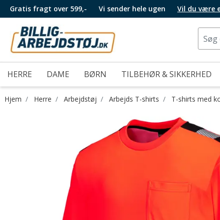
Gratis fragt over 599,-
Vi sender hele ugen
Vil du være
HERRE
DAME
BØRN
TILBEHØR & SIKKERHED
Hjem
Herre
Arbejdstøj
Arbejds T-shirts
T-shirts med k