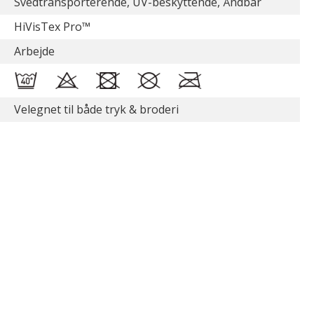
Svedtransporterende, UV-beskyttende, Åndbar
HiVisTex Pro™
Arbejde
Velegnet til både tryk & broderi