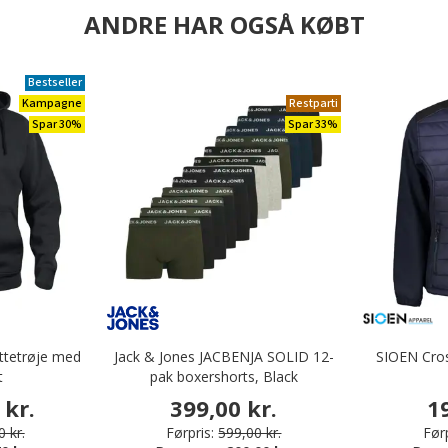
ANDRE HAR OGSÅ KØBT
Bestseller
Kampagne
Restparti
Spar 30%
Spar 33%
ttetrøje med
Jack & Jones JACBENJA SOLID 12-
SIOEN Cros
t
pak boxershorts, Black
 kr.
399,00 kr.
1
 kr.
Førpris:
599,00 kr.
Førp