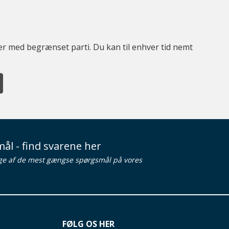
ter med begrænset parti. Du kan til enhver tid nemt
ål - find svarene her
ge af de mest gængse spørgsmål på vores
FØLG OS HER