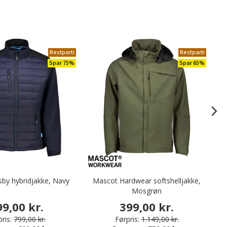
Restparti
Restparti
Spar 75%
Spar 65%
by hybridjakke, Navy
Mascot Hardwear softshelljakke,
D
Mosgrøn
99,00 kr.
399,00 kr.
ris:
799,00 kr.
Førpris:
1.149,00 kr.