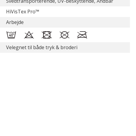
Svedtransporterende, UV-beskyttende, Åndbar
HiVisTex Pro™
Arbejde
Velegnet til både tryk & broderi