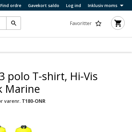
Find ordre
Gavekort saldo
Log ind
Inklusiv moms
Favoritter
polo T-shirt, Hi-Vis
 Marine
r varenr.
T180-ONR