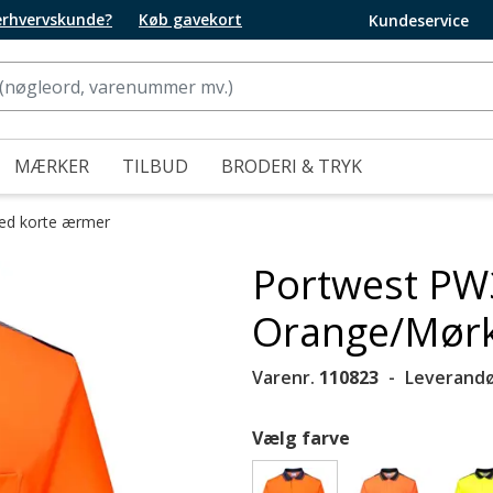
 erhvervskunde?
Køb gavekort
Kundeservice
MÆRKER
TILBUD
BRODERI & TRYK
med korte ærmer
Portwest PW3 
Orange/Mørk
Varenr.
110823
Leverandø
Vælg farve