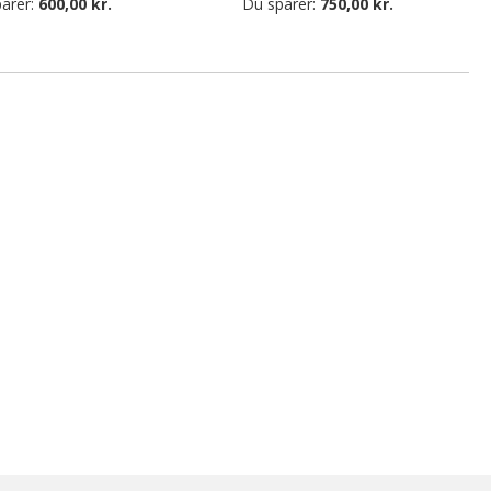
arer:
600,00 kr.
Du sparer:
750,00 kr.