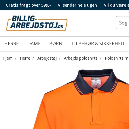
Gratis fragt over 599,-
Vi sender hele ugen
Vil du være
HERRE
DAME
BØRN
TILBEHØR & SIKKERHED
Hjem
Herre
Arbejdstøj
Arbejds poloshirts
Poloshirts 