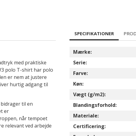
SPECIFIKATIONER
PROD
Mærke:
udtryk med praktiske
Serie:
W3 polo T-shirt har polo
Farve:
en er nem at justere
Køn:
iver hurtig adgang til
Vægt (g/m2):
bidrager til en
Blandingsforhold:
t er
Materiale:
kroppen, når tempoet
re relevant ved arbejde
Certificering: