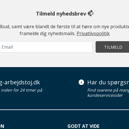
Tilmeld nyhedsbrev 📫
ilbud, samt være blandt de første til at høre om nye produk
framelde dig nyhedsmails.
Privatlivspolitik
TILMELD
g-arbejdstoj.dk
Har du spørgsm
d inden for 24 timer på
Find svarene på man
kundeservicesider
ON
GODT AT VIDE