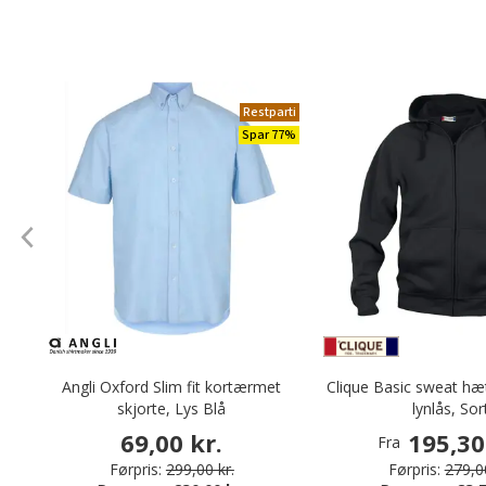
Restparti
Spar 77%
Angli Oxford Slim fit kortærmet
Clique Basic sweat hæ
skjorte, Lys Blå
lynlås, Sor
69,00 kr.
195,30
Fra
Førpris:
299,00 kr.
Førpris:
279,00