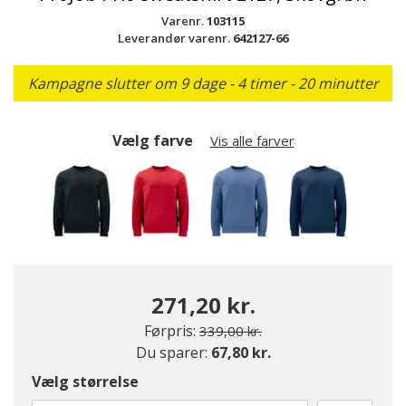
Varenr.
103115
Leverandør varenr.
642127-66
Kampagne slutter om 9 dage - 4 timer - 20 minutter
Vælg farve
Vis alle farver
271,20 kr.
Pris nedsat fra
til
Førpris:
339,00 kr.
Du sparer:
67,80 kr.
valgte
Vælg størrelse