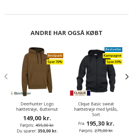
ANDRE HAR OGSÅ KØBT
Bestseller
Restparti
Kampagne
Spar 70%
Spar 30%
Deerhunter Logo
Clique Basic sweat
hættetrøje, Butternut
hættetrøje med lynlås,
a
Sort
149,00 kr.
195,30 kr.
Fra
Førpris:
499,00 kr.
Førpris:
279,00 kr.
Du sparer:
350,00 kr.