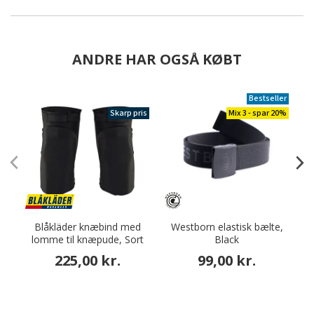
ANDRE HAR OGSÅ KØBT
Bestseller
Skarp pris
Mix 3 - spar 20%
Blåkläder knæbind med
Westborn elastisk bælte,
lomme til knæpude, Sort
Black
da
225,00 kr.
99,00 kr.