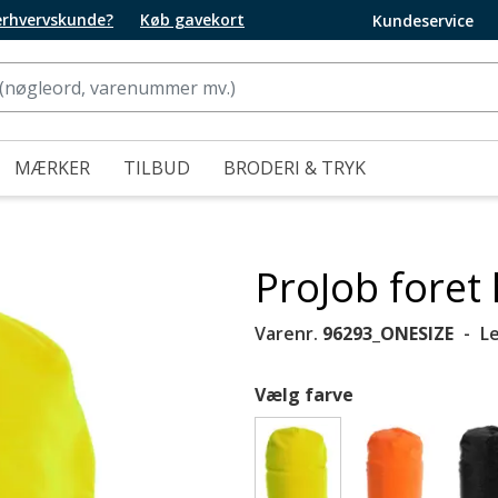
 erhvervskunde?
Køb gavekort
Kundeservice
MÆRKER
TILBUD
BRODERI & TRYK
ProJob foret
Varenr.
96293_ONESIZE
L
Vælg farve