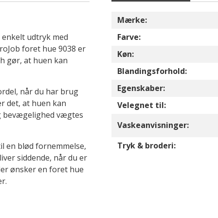
Mærke:
 enkelt udtryk med
Farve:
 ProJob foret hue 9038 er
Køn:
ch gør, at huen kan
Blandingsforhold:
Egenskaber:
ordel, når du har brug
r det, at huen kan
Velegnet til:
og bevægelighed vægtes
Vaskeanvisninger:
Tryk & broderi:
il en blød fornemmelse,
iver siddende, når du er
 der ønsker en foret hue
r.