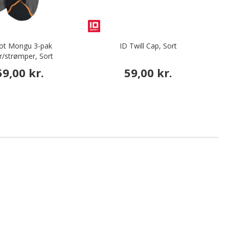
ot Mongu 3-pak
ID Twill Cap, Sort
V
r/strømper, Sort
59,00 kr.
59,00 kr.