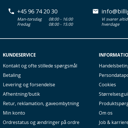
+45 96 74 20 30
info@billi
Man-torsdag
08:00 - 16:00
Vi svarer alti
Fredag
08:00 - 15:00
hverdage
KUNDESERVICE
INFORMATI
Kontakt og ofte stillede spørgsmål
Handelsbetin
Betaling
Persondatapo
Levering og forsendelse
Cookies
Afhentning/butik
Størrelsesgu
Retur, reklamation, gaveombytning
Produktspør
Min konto
Om os
Ordrestatus og ændringer på ordre
Job & karrier