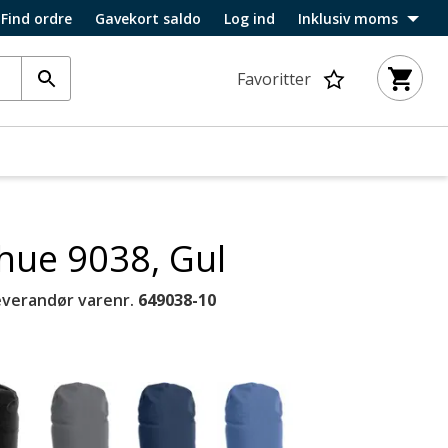
Find ordre
Gavekort saldo
Log ind
Inklusiv moms
Favoritter
 hue 9038, Gul
everandør varenr.
649038-10