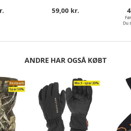
r.
59,00 kr.
4
Før
Du 
ANDRE HAR OGSÅ KØBT
Restparti
Mix 3 - spar 20%
Spar 50%