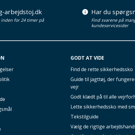
g-arbejdstoj.dk
Har du spørgsm
d inden for 24 timer på
Find svarene på man
kundeservicesider
ON
GODT AT VIDE
gelser
Find de rette sikkerhedssko
litik
Guide til jagttøj, der fungerer
vejr
Godt klædt på til alle vejrfor
ide
Lette sikkerhedssko med sm
gsmål
Tekstilguide
Vælg de rigtige arbejdshand
e