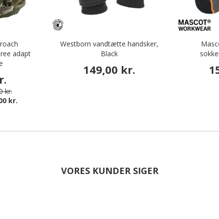
proach
Westborn vandtætte handsker,
Masc
tree adapt
Black
sokke
e
149,00 kr.
1
r.
 kr.
00 kr.
VORES KUNDER SIGER