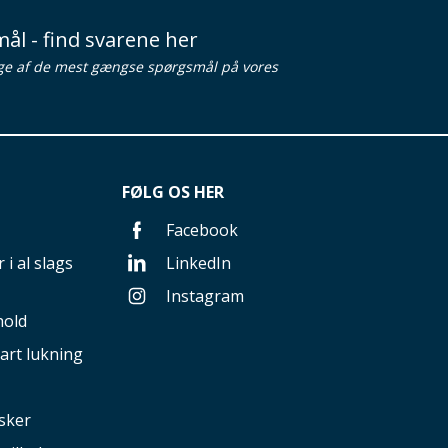
ål - find svarene her
ge af de mest gængse spørgsmål på vores
FØLG OS HER
Facebook
 i al slags
LinkedIn
Instagram
hold
art lukning
sker