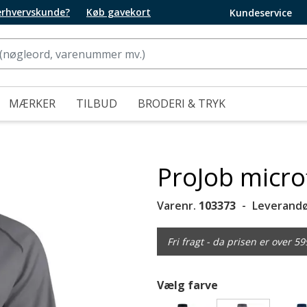
 erhvervskunde?
Køb gavekort
Kundeservice
MÆRKER
TILBUD
BRODERI & TRYK
ProJob micro
Varenr.
103373
Leverandø
Fri fragt - da prisen er over 59
Vælg farve