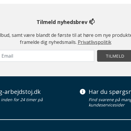
Tilmeld nyhedsbrev 📫
ilbud, samt være blandt de første til at høre om nye produk
framelde dig nyhedsmails.
Privatlivspolitik
TILMELD
g-arbejdstoj.dk
Har du spørgsm
d inden for 24 timer på
Find svarene på man
kundeservicesider