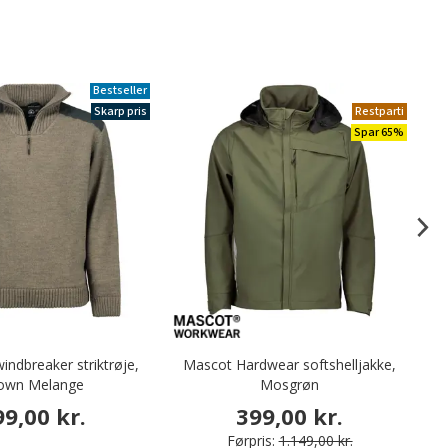
Bestseller
Skarp pris
Restparti
Spar 65%
ndbreaker striktrøje,
Mascot Hardwear softshelljakke,
P
own Melange
Mosgrøn
99,00 kr.
399,00 kr.
Førpris:
1.149,00 kr.