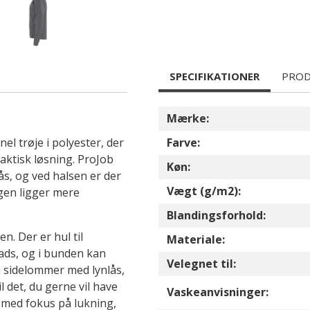
SPECIFIKATIONER
PROD
Mærke:
el trøje i polyester, der
Farve:
raktisk løsning. ProJob
Køn:
s, og ved halsen er der
Vægt (g/m2):
gen ligger mere
Blandingsforhold:
n. Der er hul til
Materiale:
ads, og i bunden kan
Velegnet til:
n sidelommer med lynlås,
 det, du gerne vil have
Vaskeanvisninger:
 med fokus på lukning,