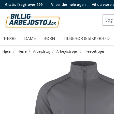
Gratis fragt over 599,-
Vi sender hele ugen
Vil du være
HERRE
DAME
BØRN
TILBEHØR & SIKKERHED
Hjem
Herre
Arbejdstøj
Arbejdstrøjer
Fleecetrøjer