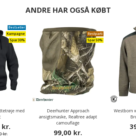
ANDRE HAR OGSÅ KØBT
Bestseller
Kampagne
Restparti
Spar 30%
Spar 50%
ttetrøje med
Deerhunter Approach
Westborn wi
t
ansigtsmaske, Realtree adapt
Br
camouflage
 kr.
3
99,00 kr.
 kr.