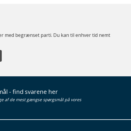
ter med begrænset parti. Du kan til enhver tid nemt
ål - find svarene her
ge af de mest gængse spørgsmål på vores