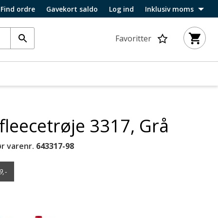
Find ordre
Gavekort saldo
Log ind
Inklusiv moms
Favoritter
fleecetrøje 3317, Grå
r varenr.
643317-98
9,-