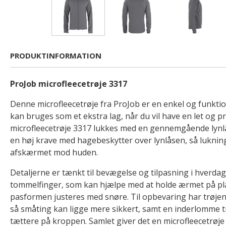
PRODUKTINFORMATION
ProJob microfleecetrøje 3317
Denne microfleecetrøje fra ProJob er en enkel og funktion
kan bruges som et ekstra lag, når du vil have en let og p
microfleecetrøje 3317 lukkes med en gennemgående lynlå
en høj krave med hagebeskytter over lynlåsen, så luknin
afskærmet mod huden.
Detaljerne er tænkt til bevægelse og tilpasning i hverdage
tommelfinger, som kan hjælpe med at holde ærmet på pl
pasformen justeres med snøre. Til opbevaring har trøje
så småting kan ligge mere sikkert, samt en inderlomme til
tættere på kroppen. Samlet giver det en microfleecetrøje