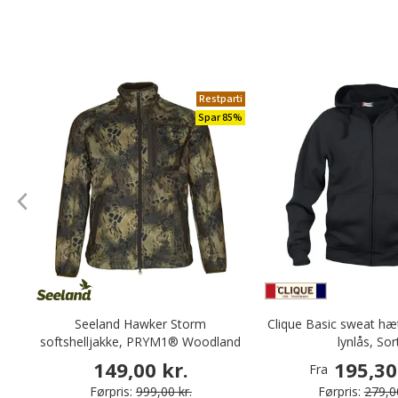
Restparti
Spar 85%
Seeland Hawker Storm
Clique Basic sweat hæ
softshelljakke, PRYM1® Woodland
lynlås, Sor
149,00 kr.
195,30
Fra
Førpris:
999,00 kr.
Førpris:
279,00