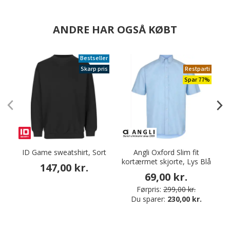
ANDRE HAR OGSÅ KØBT
Bestseller
Skarp pris
Restparti
Spar 77%
ID Game sweatshirt, Sort
Angli Oxford Slim fit
kortærmet skjorte, Lys Blå
S
147,00 kr.
69,00 kr.
Førpris:
299,00 kr.
Du sparer:
230,00 kr.