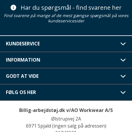
Har du spørgsmål - find svarene her
Find svarene på mange af de mest gængse spørgsmål på vores
kundeservicesider
KUNDESERVICE
INFORMATION
GODT AT VIDE
FØLG OS HER
Billig-arbejdstøj.dk v/AO Workwear A/S
Ølstrupvej 2A
6971 Spjald (ingen salg på adressen)