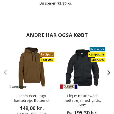
Du sparer:
73,80 kr.
ANDRE HAR OGSÅ KØBT
Bestseller
Restparti
Kampagne
Spar 70%
Spar 30%
Deerhunter Logo
Clique Basic sweat
hættetrøje, Butternut
hættetrøje med lynlås,
a
Sort
149,00 kr.
195,30 kr.
Fra