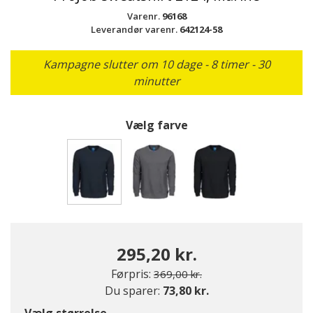
Varenr.
96168
Leverandør varenr.
642124-58
Kampagne slutter om 10 dage - 8 timer - 30
minutter
Vælg farve
valgte
295,20 kr.
Pris nedsat fra
til
Førpris:
369,00 kr.
Du sparer:
73,80 kr.