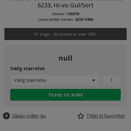
6233, Hi-vis Gul/Sort
Varenr.
106479
Leverandør varenr.
6233-0466
Fri fragt - da prisen er over 599,-
null
Vælg størrelse
Vælg størrelse
TILFØJ TIL KURV
Sådan måler du
Tilføj til favoritter