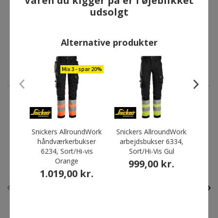
Varen du kigger på er i øjeblikket
udsolgt
Snickers AllroundWork
Snickers AllroundWork
håndværkerbukser 6234,
håndværkerbukser 6243,
Sort/Hi-Vis Gul
Hi-vis Gul/Sort
Alternative produkter
1.019,00 kr.
1.029,00 kr.
Mix 3 - spar 20%
ANDRE HAR OGSÅ KØBT
Snickers AllroundWork
Snickers AllroundWork
Snick
håndværkerbukser
arbejdsbukser 6334,
hån
Bestseller
6234, Sort/Hi-vis
Sort/Hi-Vis Gul
6243
Skarp pris
Skarp pris
Orange
999,00 kr.
1
1.019,00 kr.