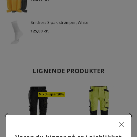
Snickers 3-pak strømper, White
125,00 kr.
LIGNENDE PRODUKTER
Mix 3 - spar 20%