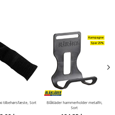
Kampagne
Spar 25%
xi tilbehørsfæste, Sort
Blåkläder hammerholder metalfri,
Ma
Sort