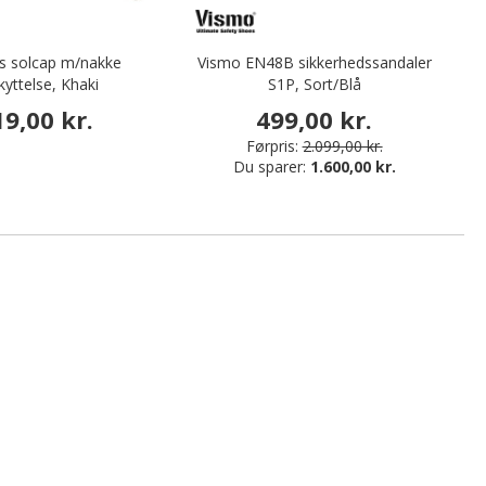
rs solcap m/nakke
Vismo EN48B sikkerhedssandaler
De
kyttelse, Khaki
S1P, Sort/Blå
19,00 kr.
499,00 kr.
Førpris:
2.099,00 kr.
Du sparer:
1.600,00 kr.