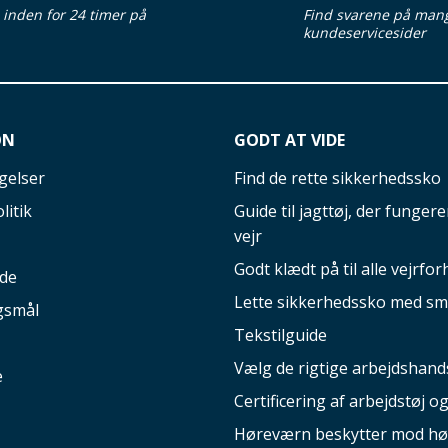
d inden for 24 timer på
Find svarene på man
kundeservicesider
ON
GODT AT VIDE
gelser
Find de rette sikkerhedssko
litik
Guide til jagttøj, der fungerer
vejr
Godt klædt på til alle vejrfor
ide
Lette sikkerhedssko med sm
gsmål
Tekstilguide
Vælg de rigtige arbejdshand
e
Certificering af arbejdstøj o
Høreværn beskytter mod hø