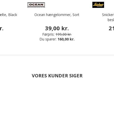
ælte, Black
Ocean hængelommer, Sort
Snicke
bes
r.
39,00 kr.
2
Førpris:
199,00 kr.
Du sparer:
160,00 kr.
VORES KUNDER SIGER