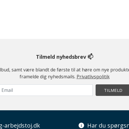
Tilmeld nyhedsbrev 📫
ilbud, samt være blandt de første til at høre om nye produk
framelde dig nyhedsmails.
Privatlivspolitik
TILMELD
g-arbejdstoj.dk
Har du spørgsm