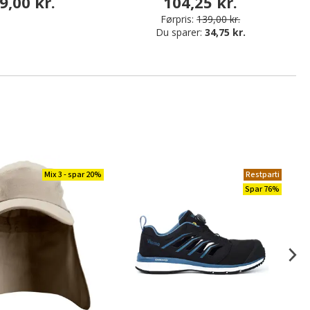
9,00 kr.
104,25 kr.
Førpris:
139,00 kr.
Du sparer:
34,75 kr.
Mix 3 - spar 20%
Restparti
Spar 76%