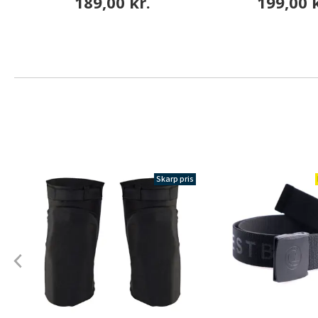
189,00 kr.
199,00 k
Skarp pris