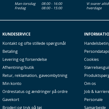
Man-torsdag
08:00 - 16:00
Vi svarer alti
Fredag
08:00 - 15:00
hverdage
KUNDESERVICE
INFORMATI
Kontakt og ofte stillede spørgsmål
Handelsbetin
Betaling
Persondatapo
Levering og forsendelse
Cookies
Afhentning/butik
Størrelsesgu
Retur, reklamation, gaveombytning
Produktspør
Min konto
Om os
Ordrestatus og ændringer på ordre
Job & karrier
Gavekort
Personale
Broderi og tryk på tøj
Samarbejde