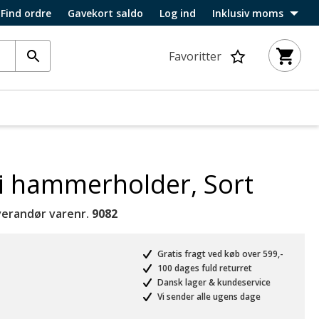
Find ordre
Gavekort saldo
Log ind
Inklusiv moms
Favoritter
xi hammerholder, Sort
verandør varenr.
9082
Gratis fragt ved køb over 599,-
100 dages fuld returret
Dansk lager & kundeservice
Vi sender alle ugens dage