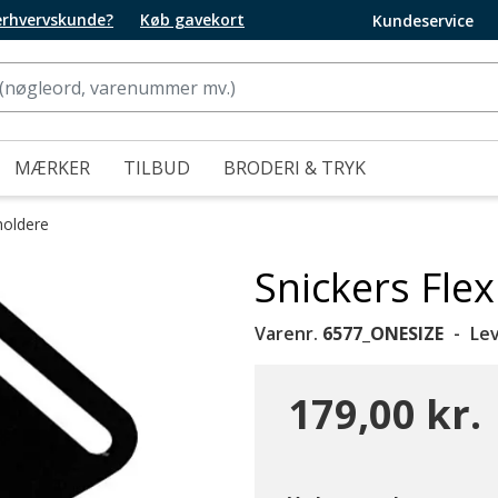
 erhvervskunde?
Køb gavekort
Kundeservice
MÆRKER
TILBUD
BRODERI & TRYK
holdere
Snickers Fle
Varenr.
6577_ONESIZE
Le
179,00 kr.