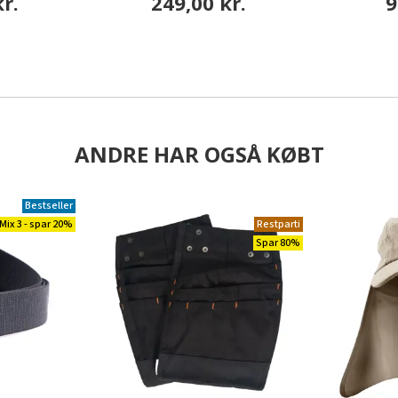
r.
249,00 kr.
9
ANDRE HAR OGSÅ KØBT
Bestseller
Mix 3 - spar 20%
Restparti
Spar 80%