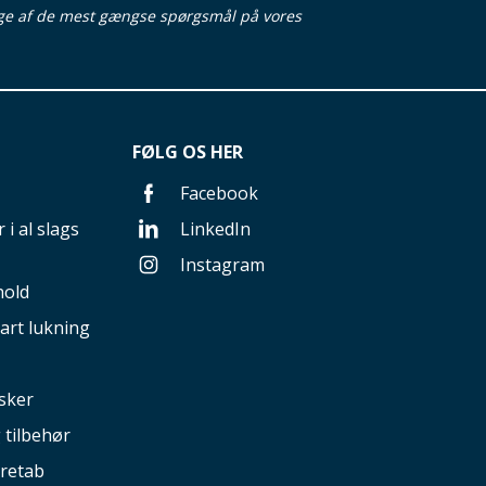
ge af de mest gængse spørgsmål på vores
FØLG OS HER
Facebook
 i al slags
LinkedIn
Instagram
hold
art lukning
sker
g tilbehør
retab