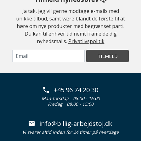
Ja tak, jeg vil gerne modtage e-mails med
unikke tilbud, samt være blandt de første til at
høre om nye produkter med begrænset parti.
Du kan til enhver tid nemt framelde dig
nyhedsmails.
Privatlivspolitik
TILMELD
+45 96 74 20 30
Man-torsdag
08:00 - 16:00
Fredag
08:00 - 15:00
info@billig-arbejdstoj.dk
Vi svarer altid inden for 24 timer på hverdage