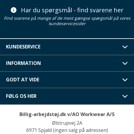
Har du spørgsmål - find svarene her
Find svarene på mange af de mest gængse spørgsmål på vores
kundeservicesider
KUNDESERVICE
INFORMATION
GODT AT VIDE
FØLG OS HER
Billig-arbejdstøj.dk v/AO Workwear A/S
Ølstrupvej 2A
6971 Spjald (ingen salg på adressen)