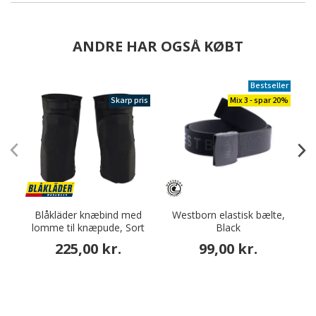
ANDRE HAR OGSÅ KØBT
Bestseller
Skarp pris
Mix 3 - spar 20%
Blåkläder knæbind med
Westborn elastisk bælte,
O
lomme til knæpude, Sort
Black
225,00 kr.
99,00 kr.