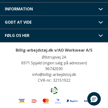
INFORMATION
GODT AT VIDE
FØLG OS HER
Billig-arbejdstøj.dk v/AO Workwear A/S
Ølstrupvej 2A
6971 Spjald (ingen salg på adressen)
96742030
info@billig-arbejdstoj.dk
CVR-nr.: 32151922