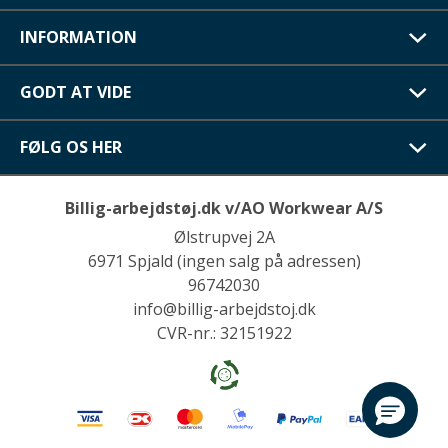
INFORMATION
GODT AT VIDE
FØLG OS HER
Billig-arbejdstøj.dk v/AO Workwear A/S
Ølstrupvej 2A
6971 Spjald (ingen salg på adressen)
96742030
info@billig-arbejdstoj.dk
CVR-nr.: 32151922