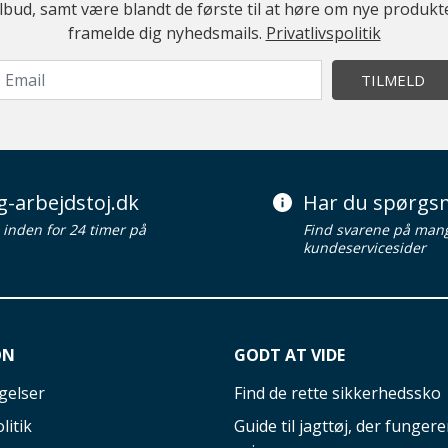
ilbud, samt være blandt de første til at høre om nye produk
framelde dig nyhedsmails.
Privatlivspolitik
TILMELD
g-arbejdstoj.dk
Har du spørgsm
d inden for 24 timer på
Find svarene på man
kundeservicesider
ON
GODT AT VIDE
gelser
Find de rette sikkerhedssko
litik
Guide til jagttøj, der fungerer