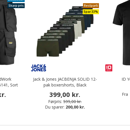
Skarp pris
Restparti
Spar 33%
ndWork
Jack & Jones JACBENJA SOLID 12-
ID Y
141, Sort
pak boxershorts, Black
r.
399,00 kr.
Fra
Førpris:
599,00 kr.
Du sparer:
200,00 kr.