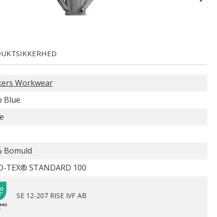
UKTSIKKERHED
kers Workwear
 Blue
e
% Bomuld
O-TEX® STANDARD 100
SE 12-207 RISE IVF AB