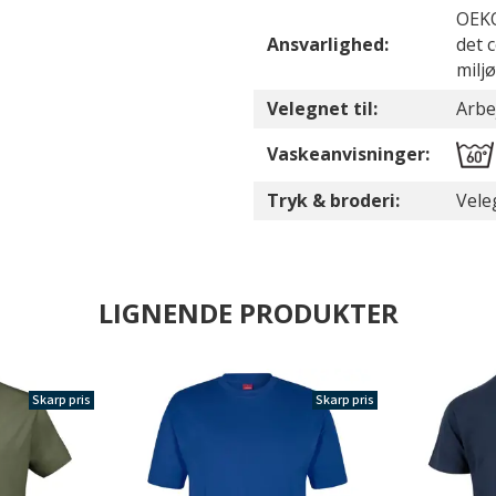
OEKO
Ansvarlighed:
det 
milj
Velegnet til:
Arbe
Vaskeanvisninger:
Tryk & broderi:
Vele
LIGNENDE PRODUKTER
Skarp pris
Skarp pris