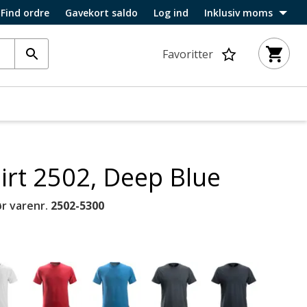
Find ordre
Gavekort saldo
Log ind
Inklusiv moms
Favoritter
hirt 2502, Deep Blue
r varenr.
2502-5300