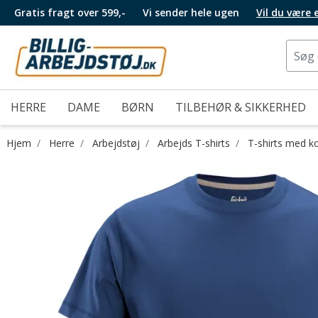
Gratis fragt over 599,-
Vi sender hele ugen
Vil du være
HERRE
DAME
BØRN
TILBEHØR & SIKKERHED
Hjem
Herre
Arbejdstøj
Arbejds T-shirts
T-shirts med k