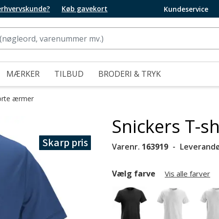
 erhvervskunde?
Køb gavekort
Kundeservice
MÆRKER
TILBUD
BRODERI & TRYK
orte ærmer
Snickers T-s
Skarp pris
Varenr.
163919
Leverandø
Vælg farve
Vis alle farver