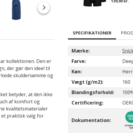
139,00 kr.
SPECIFIKATIONER
PROD
Mærke:
Snic
ar kollektionen. Den er
Farve:
Deep
, der gør den ideel til
Køn:
Herr
stærkede skuldersømme og
Vægt (g/m2):
160
Blandingsforhold:
100
et betyder, at den ikke
touch af komfort og
Certificering:
OEK
ne kvalitetsmaterialer
et praktisk valg for
Dokumentation: