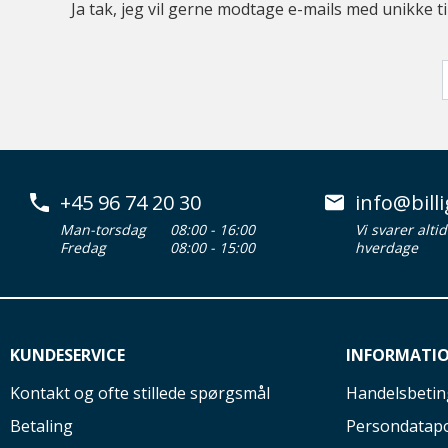
Ja tak, jeg vil gerne modtage e-mails med unikke t
+45 96 74 20 30
info@billi
Man-torsdag
08:00 - 16:00
Vi svarer alti
Fredag
08:00 - 15:00
hverdage
KUNDESERVICE
INFORMATI
Kontakt og ofte stillede spørgsmål
Handelsbetin
Betaling
Persondatapo