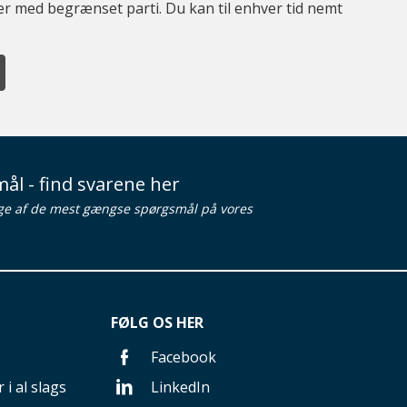
ter med begrænset parti. Du kan til enhver tid nemt
ål - find svarene her
ge af de mest gængse spørgsmål på vores
FØLG OS HER
Facebook
 i al slags
LinkedIn