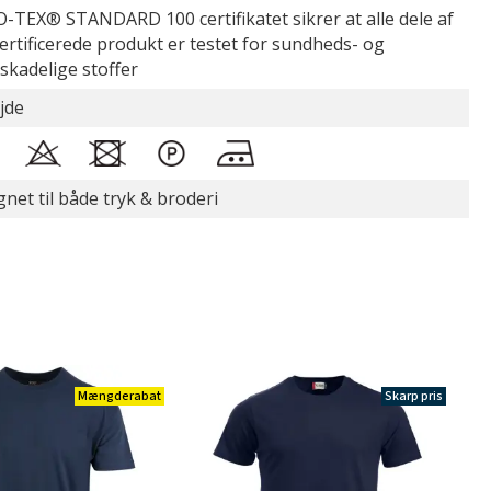
-TEX® STANDARD 100 certifikatet sikrer at alle dele af
certificerede produkt er testet for sundheds- og
øskadelige stoffer
jde
gnet til både tryk & broderi
Mængderabat
Skarp pris