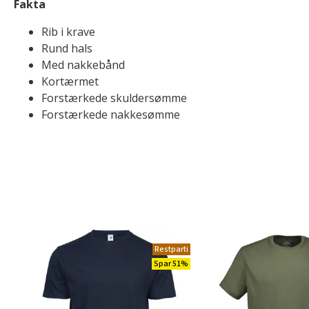
Fakta
Rib i krave
Rund hals
Med nakkebånd
Kortærmet
Forstærkede skuldersømme
Forstærkede nakkesømme
Restparti
Spar 51%