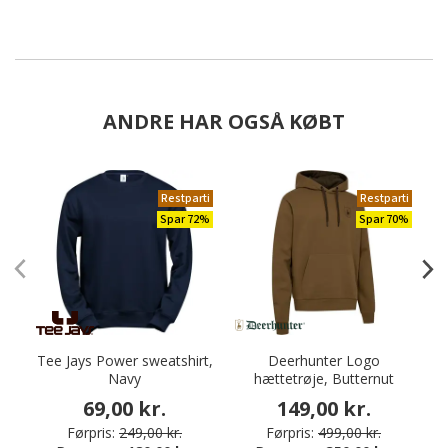
ANDRE HAR OGSÅ KØBT
Restparti
Restparti
Spar 72%
Spar 70%
Tee Jays Power sweatshirt,
Deerhunter Logo
Navy
hættetrøje, Butternut
69,00 kr.
149,00 kr.
Førpris:
249,00 kr.
Førpris:
499,00 kr.