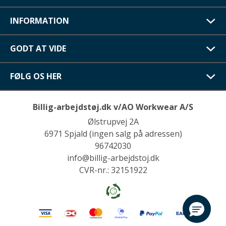
INFORMATION
GODT AT VIDE
FØLG OS HER
Billig-arbejdstøj.dk v/AO Workwear A/S
Ølstrupvej 2A
6971 Spjald (ingen salg på adressen)
96742030
info@billig-arbejdstoj.dk
CVR-nr.: 32151922