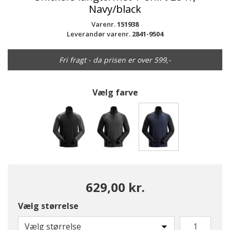
Navy/black
Varenr.
151938
Leverandør varenr.
2841-9504
Fri fragt - da prisen er over 599,-
Vælg farve
valgte
629,00 kr.
Vælg størrelse
Vælg størrelse