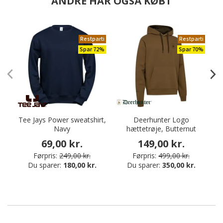
ANDRE HAR OGSÅ KØBT
Restparti
Restparti
Spar 72%
Spar 70%
Tee Jays Power sweatshirt,
Deerhunter Logo
Navy
hættetrøje, Butternut
S
69,00 kr.
149,00 kr.
Førpris:
249,00 kr.
Førpris:
499,00 kr.
Du sparer:
180,00 kr.
Du sparer:
350,00 kr.