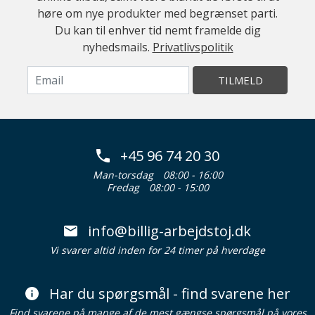
høre om nye produkter med begrænset parti.
Du kan til enhver tid nemt framelde dig
nyhedsmails.
Privatlivspolitik
TILMELD
+45 96 74 20 30
Man-torsdag
08:00 - 16:00
Fredag
08:00 - 15:00
info@billig-arbejdstoj.dk
Vi svarer altid inden for 24 timer på hverdage
Har du spørgsmål - find svarene her
Find svarene på mange af de mest gængse spørgsmål på vores