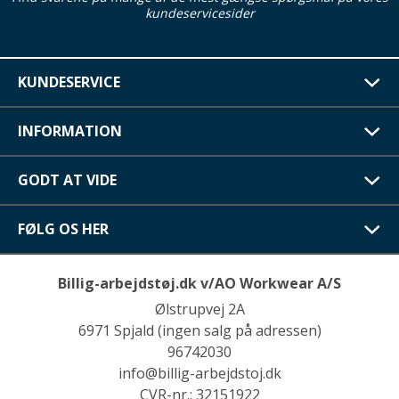
kundeservicesider
KUNDESERVICE
INFORMATION
GODT AT VIDE
FØLG OS HER
Billig-arbejdstøj.dk v/AO Workwear A/S
Ølstrupvej 2A
6971 Spjald (ingen salg på adressen)
96742030
info@billig-arbejdstoj.dk
CVR-nr.: 32151922