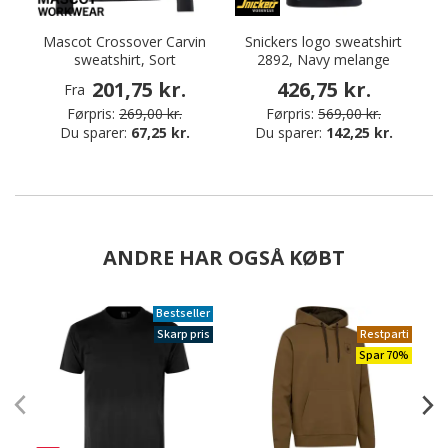
Mascot Crossover Carvin
Snickers logo sweatshirt
sweatshirt, Sort
2892, Navy melange
201,75 kr.
426,75 kr.
Fra
Førpris:
269,00 kr.
Førpris:
569,00 kr.
Du sparer:
67,25 kr.
Du sparer:
142,25 kr.
ANDRE HAR OGSÅ KØBT
Bestseller
Skarp pris
Restparti
Spar 70%