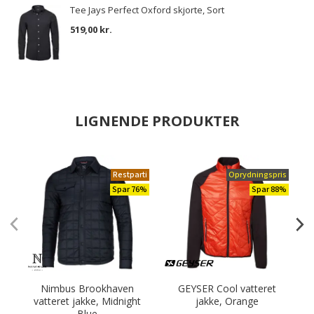
Tee Jays Perfect Oxford skjorte, Sort
519,00 kr.
LIGNENDE PRODUKTER
Restparti
Oprydningspris
Spar 76%
Spar 88%
Nimbus Brookhaven
GEYSER Cool vatteret
vatteret jakke, Midnight
jakke, Orange
Blue