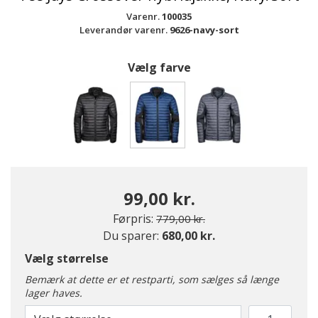
Varenr.
100035
Leverandør varenr.
9626-navy-sort
Vælg farve
valgte
99,00 kr.
Pris nedsat fra
til
Førpris:
779,00 kr.
Du sparer:
680,00 kr.
Vælg størrelse
Bemærk at dette er et restparti, som sælges så længe
lager haves.