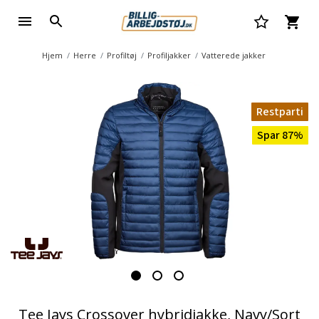
Hjem
Herre
Profiltøj
Profiljakker
Vatterede jakker
Restparti
Spar 87%
Tee Jays Crossover hybridjakke, Navy/Sort