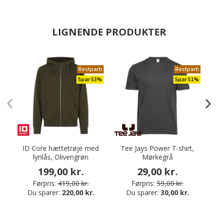
LIGNENDE PRODUKTER
Restparti
Restparti
Spar 53%
Spar 51%
ID Core hættetrøje med
Tee Jays Power T-shirt,
lynlås, Olivengrøn
Mørkegrå
199,00 kr.
29,00 kr.
Førpris:
419,00 kr.
Førpris:
59,00 kr.
Du sparer:
220,00 kr.
Du sparer:
30,00 kr.