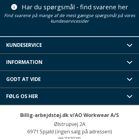
Har du spørgsmål - find svarene her
Find svarene på mange af de mest gængse spørgsmål på vores
kundeservicesider
KUNDESERVICE
INFORMATION
GODT AT VIDE
FØLG OS HER
Billig-arbejdstøj.dk v/AO Workwear A/S
Ølstrupvej 2A
6971 Spjald (ingen salg på adressen)