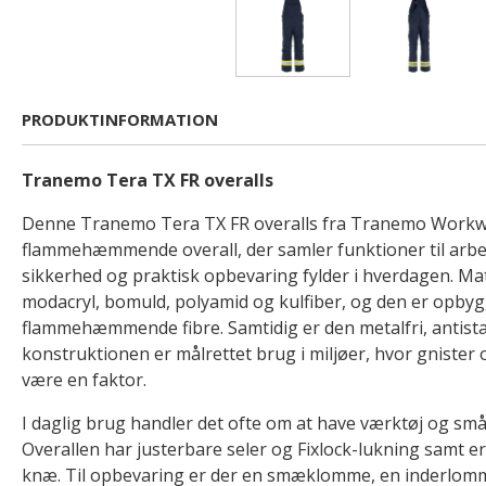
PRODUKTINFORMATION
Tranemo Tera TX FR overalls
Denne Tranemo Tera TX FR overalls fra Tranemo Workw
flammehæmmende overall, der samler funktioner til arbejd
sikkerhed og praktisk opbevaring fylder i hverdagen. Mat
modacryl, bomuld, polyamid og kulfiber, og den er opby
flammehæmmende fibre. Samtidig er den metalfri, antistat
konstruktionen er målrettet brug i miljøer, hvor gnister o
være en faktor.
I daglig brug handler det ofte om at have værktøj og småt
Overallen har justerbare seler og Fixlock-lukning samt
knæ. Til opbevaring er der en smæklomme, en inderlom