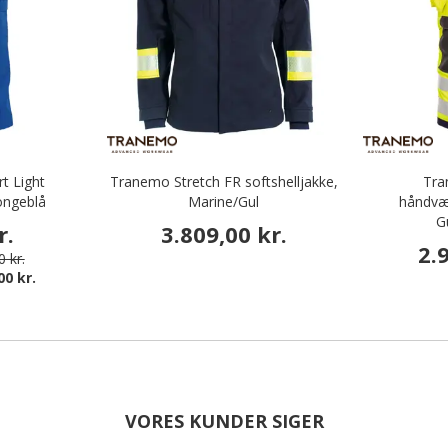
t Light
Tranemo Stretch FR softshelljakke,
Tra
ongeblå
Marine/Gul
håndvær
G
r.
3.809,00 kr.
2.
 kr.
00 kr.
VORES KUNDER SIGER