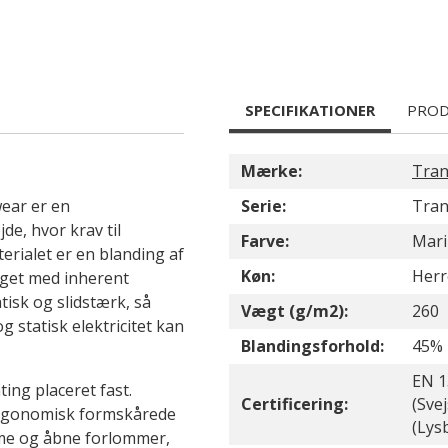
SPECIFIKATIONER
PROD
Mærke:
Tra
ear er en
Serie:
Tran
e, hvor krav til
Farve:
Mari
erialet er en blanding af
Køn:
Herr
gget med inherent
isk og slidstærk, så
Vægt (g/m2):
260
g statisk elektricitet kan
Blandingsforhold:
45% 
EN 1
ing placeret fast.
Certificering:
(Sve
 ergonomisk formskårede
(Lys
me og åbne forlommer,