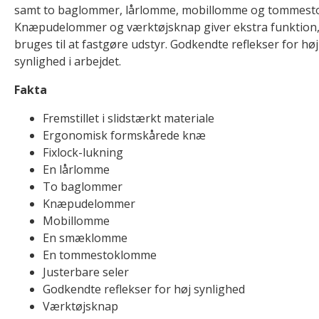
samt to baglommer, lårlomme, mobillomme og tommest
Knæpudelommer og værktøjsknap giver ekstra funktion,
bruges til at fastgøre udstyr. Godkendte reflekser for høj
synlighed i arbejdet.
Fakta
Fremstillet i slidstærkt materiale
Ergonomisk formskårede knæ
Fixlock-lukning
En lårlomme
To baglommer
Knæpudelommer
Mobillomme
En smæklomme
En tommestoklomme
Justerbare seler
Godkendte reflekser for høj synlighed
Værktøjsknap