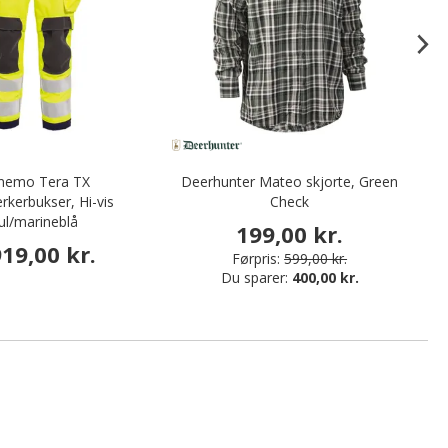
nemo Tera TX
Deerhunter Mateo skjorte, Green
V
kerbukser, Hi-vis
Check
ul/marineblå
199,00 kr.
919,00 kr.
Førpris:
599,00 kr.
Du sparer:
400,00 kr.