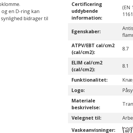
oklomme.
Certificering
(EN 
uddybende
 og en D-ring kan
1161
information:
 synlighed bidrager til
Anti
Egenskaber:
flam
ATPV/EBT cal/cm2
8.7
(cal/cm2):
ELIM cal/cm2
8.1
(cal/cm2):
Funktionalitet:
Knæ
Logo:
Påsy
Materiale
Tran
beskrivelse:
Velegnet til:
Arbe
Vaskeanvisninger: