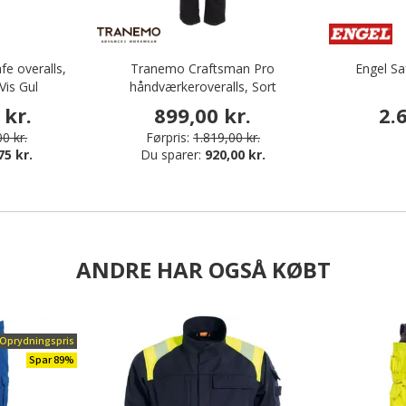
fe overalls,
Tranemo Craftsman Pro
Engel Sa
Vis Gul
håndværkeroveralls, Sort
 kr.
899,00 kr.
2.
0 kr.
Førpris:
1.819,00 kr.
75 kr.
Du sparer:
920,00 kr.
ANDRE HAR OGSÅ KØBT
Oprydningspris
Spar 89%