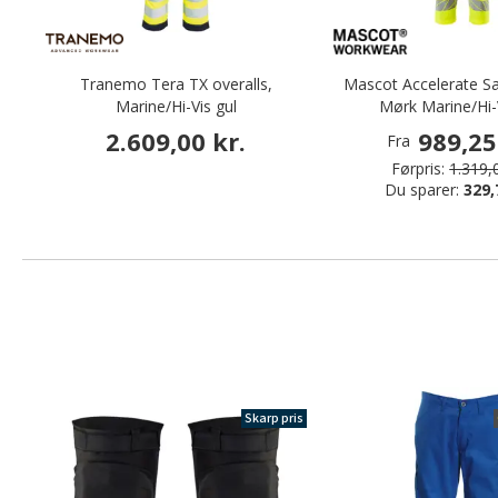
Tranemo Tera TX overalls,
Mascot Accelerate Sa
Marine/Hi-Vis gul
Mørk Marine/Hi-
2.609,00 kr.
989,25
Fra
Førpris:
1.319,0
Du sparer:
329,
Skarp pris