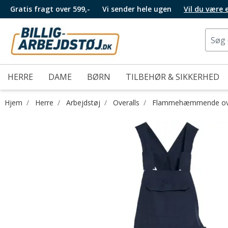
Gratis fragt over 599,-
Vi sender hele ugen
Vil du være
HERRE
DAME
BØRN
TILBEHØR & SIKKERHED
Hjem
Herre
Arbejdstøj
Overalls
Flammehæmmende ove