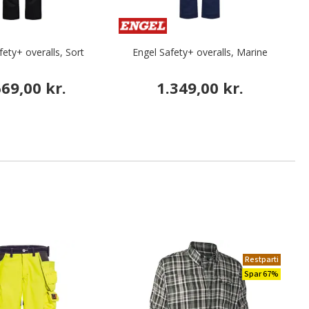
fety+ overalls, Sort
Engel Safety+ overalls, Marine
B
669,00 kr.
1.349,00 kr.
Restparti
Spar 67%