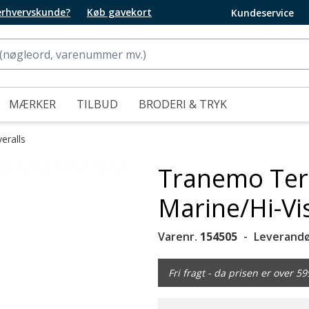
 erhvervskunde?
Køb gavekort
Kundeservice
MÆRKER
TILBUD
BRODERI & TRYK
ralls
Tranemo Tera
Marine/Hi-Vi
Varenr.
154505
Leverandø
Fri fragt - da prisen er over 59