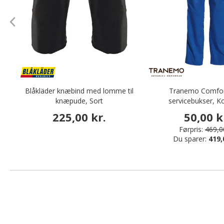
Blåkläder knæbind med lomme til
Tranemo Comfor
knæpude, Sort
servicebukser, K
225,00 kr.
50,00 k
Førpris:
469,00
Du sparer:
419,