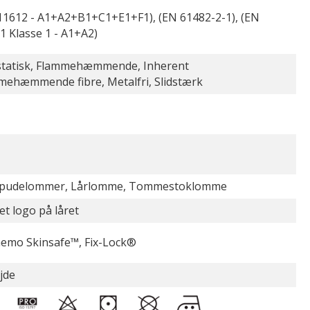
11612 - A1+A2+B1+C1+E1+F1), (EN 61482-2-1), (EN
1 Klasse 1 - A1+A2)
statisk, Flammehæmmende, Inherent
mehæmmende fibre, Metalfri, Slidstærk
pudelommer, Lårlomme, Tommestoklomme
et logo på låret
emo Skinsafe™, Fix-Lock®
jde