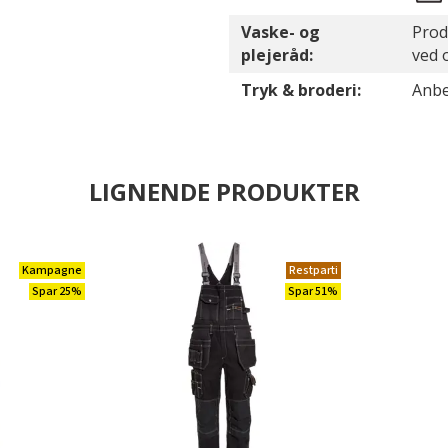
Vaske- og
Prod
plejeråd:
ved 
Tryk & broderi:
Anbef
LIGNENDE PRODUKTER
Kampagne
Restparti
Spar 25%
Spar 51%