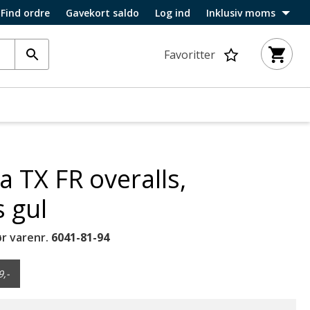
Find ordre
Gavekort saldo
Log ind
Inklusiv moms
Favoritter
 TX FR overalls,
s gul
r varenr.
6041-81-94
9,-