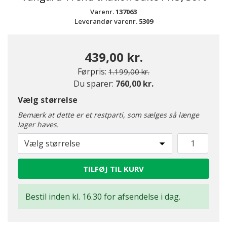
Varenr.
137063
Leverandør varenr.
5309
439,00 kr.
Pris nedsat fra
til
Førpris:
1.199,00 kr.
Du sparer:
760,00 kr.
Vælg størrelse
Bemærk at dette er et restparti, som sælges så længe
lager haves.
Vælg størrelse
TILFØJ TIL KURV
Bestil inden kl. 16.30 for afsendelse i dag.