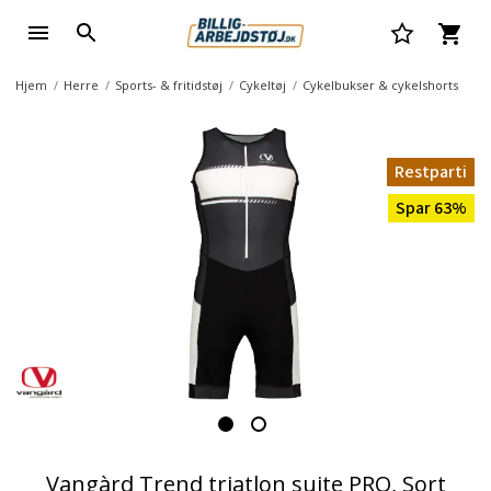
Hjem
Herre
Sports- & fritidstøj
Cykeltøj
Cykelbukser & cykelshorts
Restparti
Spar 63%
Vangàrd Trend triatlon suite PRO, Sort