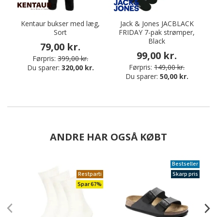
Kentaur bukser med læg,
Jack & Jones JACBLACK
Sort
FRIDAY 7-pak strømper,
Black
79,00 kr.
99,00 kr.
Førpris:
399,00 kr.
Førpris:
149,00 kr.
Du sparer:
320,00 kr.
Du sparer:
50,00 kr.
ANDRE HAR OGSÅ KØBT
Bestseller
Restparti
Skarp pris
Spar 67%