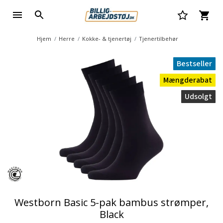
Hjem
Herre
Kokke- & tjenertøj
Tjenertilbehør
Bestseller
Mængderabat
Udsolgt
Westborn Basic 5-pak bambus strømper,
Black