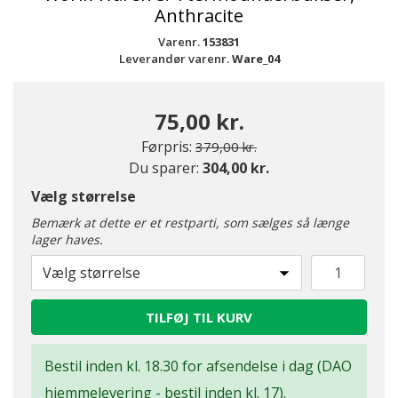
Anthracite
Varenr.
153831
Leverandør varenr.
Ware_04
75,00 kr.
Pris nedsat fra
til
Førpris:
379,00 kr.
Du sparer:
304,00 kr.
Vælg størrelse
Bemærk at dette er et restparti, som sælges så længe
lager haves.
Vælg størrelse
TILFØJ TIL KURV
Bestil inden kl. 18.30 for afsendelse i dag (DAO
hjemmelevering - bestil inden kl. 17).