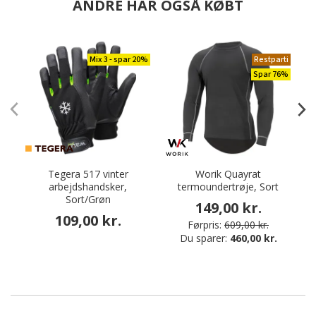
ANDRE HAR OGSÅ KØBT
Mix 3 - spar 20%
Restparti
Spar 76%
Tegera 517 vinter
Worik Quayrat
arbejdshandsker,
termoundertrøje, Sort
a
Sort/Grøn
149,00 kr.
109,00 kr.
Førpris:
609,00 kr.
Du sparer:
460,00 kr.