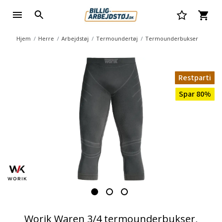
Hjem
Herre
Arbejdstøj
Termoundertøj
Termounderbukser
Restparti
Spar 80%
Worik Waren 3/4 termounderbukser,