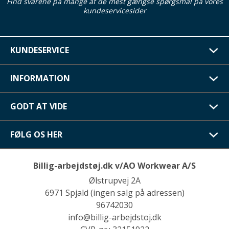
Find svarene på mange af de mest gængse spørgsmål på vores
kundeservicesider
KUNDESERVICE
INFORMATION
GODT AT VIDE
FØLG OS HER
Billig-arbejdstøj.dk v/AO Workwear A/S
Ølstrupvej 2A
6971 Spjald (ingen salg på adressen)
96742030
info@billig-arbejdstoj.dk