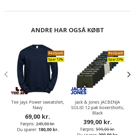
ANDRE HAR OGSÅ KØBT
Restparti
Restparti
Spar 72%
Spar 33%
Tee Jays Power sweatshirt,
Jack & Jones JACBENJA
Navy
SOLID 12-pak boxershorts,
Black
69,00 kr.
399,00 kr.
Førpris:
249,00 kr.
Førpris:
599,00 kr.
Du sparer:
180,00 kr.
Du sparer:
200,00 kr.