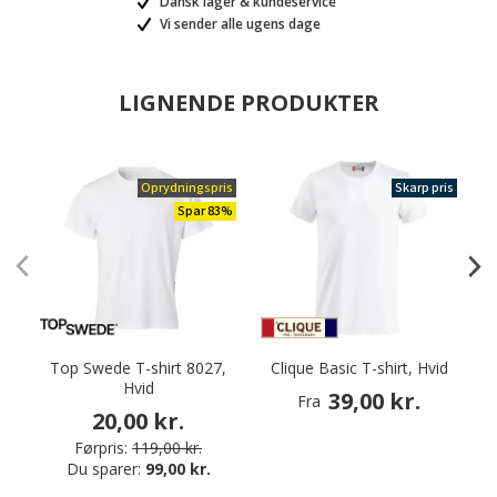
Dansk lager & kundeservice
Vi sender alle ugens dage
LIGNENDE PRODUKTER
Oprydningspris
Skarp pris
Spar 83%
Top Swede T-shirt 8027,
Clique Basic T-shirt, Hvid
Hvid
39,00 kr.
Fra
20,00 kr.
Førpris:
119,00 kr.
Du sparer:
99,00 kr.