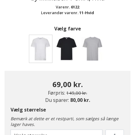
Varenr.
6122
Leverandør varenr.
11-Hvid
Vælg farve
valgte
69,00 kr.
Pris nedsat fra
til
Førpris:
149,00 kr.
Du sparer:
80,00 kr.
Vælg størrelse
Bemærk at dette er et restparti, som sælges så længe
lager haves.