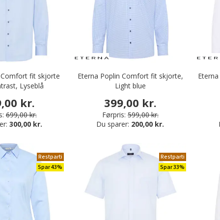
Comfort fit skjorte
Eterna Poplin Comfort fit skjorte,
Eterna
rast, Lyseblå
Light blue
,00 kr.
399,00 kr.
s:
699,00 kr.
Førpris:
599,00 kr.
er:
300,00 kr.
Du sparer:
200,00 kr.
Restparti
Restparti
Spar 43%
Spar 33%