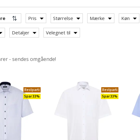
Pris
Størrelse
Mærke
Køn
Detaljer
Velegnet til
otwear
arer - sendes omgående!
ngærmede skjorter
tærmede skjorter
Restparti
Restparti
Spar 33%
Spar 33%