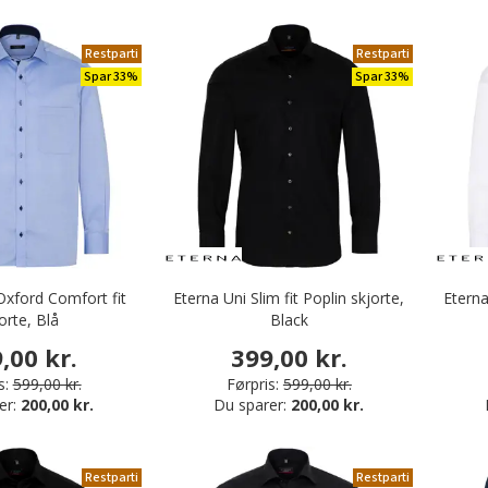
Restparti
Restparti
Spar 33%
Spar 33%
Oxford Comfort fit
Eterna Uni Slim fit Poplin skjorte,
Eterna
orte, Blå
Black
,00 kr.
399,00 kr.
s:
599,00 kr.
Førpris:
599,00 kr.
er:
200,00 kr.
Du sparer:
200,00 kr.
Restparti
Restparti