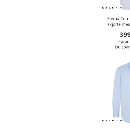
Eterna Comf
skjorte med
399
Førpri
Du spar