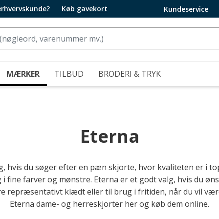
 erhvervskunde?
Køb gavekort
Kundeservice
MÆRKER
TILBUD
BRODERI & TRYK
Eterna
g, hvis du søger efter en pæn skjorte, hvor kvaliteten er i t
i fine farver og mønstre. Eterna er et godt valg, hvis du ønsk
 repræsentativt klædt eller til brug i fritiden, når du vil væ
Eterna dame- og herreskjorter her og køb dem online.