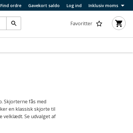
Find ordre
Gavekort saldo
Log ind
Inklusiv moms
Favoritter
op. Skjorterne fås med
er en klassisk skjorte til
re velklædt. Se udvalget af