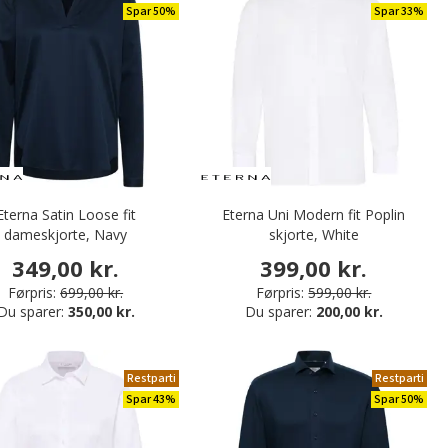
Spar 50%
Spar 33%
Eterna Satin Loose fit
Eterna Uni Modern fit Poplin
dameskjorte, Navy
skjorte, White
349,00 kr.
399,00 kr.
Førpris:
699,00 kr.
Førpris:
599,00 kr.
Du sparer:
350,00 kr.
Du sparer:
200,00 kr.
Restparti
Restparti
Spar 43%
Spar 50%