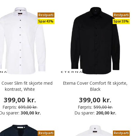
Restparti
Restparti
Spar 43%
Spar 33%
 Cover Slim fit skjorte med
Eterna Cover Comfort fit skjorte,
kontrast, White
Black
399,00 kr.
399,00 kr.
Førpris:
699,00 kr.
Førpris:
599,00 kr.
Du sparer:
300,00 kr.
Du sparer:
200,00 kr.
Restparti
Restparti