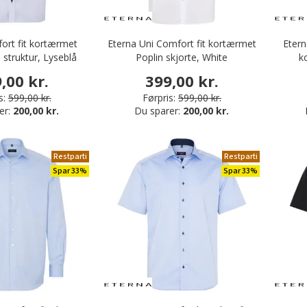
ort fit kortærmet
Eterna Uni Comfort fit kortærmet
Etern
 struktur, Lyseblå
Poplin skjorte, White
k
,00 kr.
399,00 kr.
s:
599,00 kr.
Førpris:
599,00 kr.
er:
200,00 kr.
Du sparer:
200,00 kr.
Restparti
Restparti
Spar 33%
Spar 33%