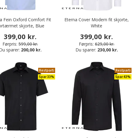
a Fein Oxford Comfort Fit
Eterna Cover Modern fit skjorte,
ortærmet skjorte, Blue
White
399,00 kr.
399,00 kr.
Førpris:
599,00 kr.
Førpris:
629,00 kr.
Du sparer:
200,00 kr.
Du sparer:
230,00 kr.
Restparti
Restparti
Spar 33%
Spar 43%