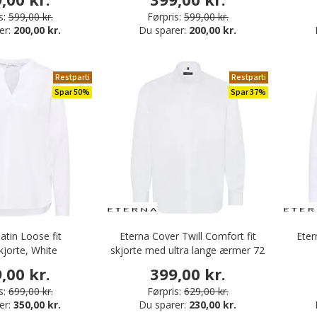
s:
599,00 kr.
Førpris:
599,00 kr.
er:
200,00 kr.
Du sparer:
200,00 kr.
Restparti
Restparti
Spar 50%
Spar 37%
atin Loose fit
Eterna Cover Twill Comfort fit
Eter
jorte, White
skjorte med ultra lange ærmer 72
cm, White
,00 kr.
399,00 kr.
s:
699,00 kr.
Førpris:
629,00 kr.
er:
350,00 kr.
Du sparer:
230,00 kr.