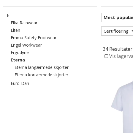
Filtrér efter category: E
E
Filtrér efter category: Elka Rainwear
Elka Rainwear
Filtrér efter category: Elten
Elten
Certificering
Filtrér efter category: Emma Safety Fo
Emma Safety Footwear
Filtrér efter category: Engel Workwear
Engel Workwear
34 Resultater
Filtrér efter category: Ergodyne
Ergodyne
Vis lagerv
valgte I øjeblikket sorteret efter category: Eterna
Eterna
Filtrér efter category: Eterna la
Eterna langærmede skjorter
Filtrér efter category: Eterna kor
Eterna kortærmede skjorter
Filtrér efter category: Euro-Dan
Euro-Dan