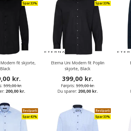
Spar 33%
Spar 33%
Modern fit skjorte,
Eterna Uni Modern fit Poplin
Black
skjorte, Black
,00 kr.
399,00 kr.
s:
599,00 kr.
Førpris:
599,00 kr.
er:
200,00 kr.
Du sparer:
200,00 kr.
Restparti
Restparti
Spar 43%
Spar 33%