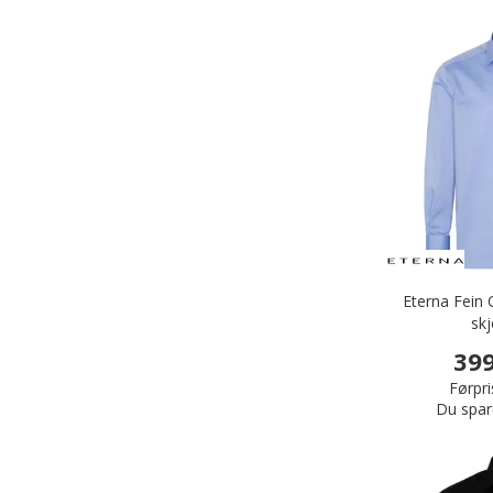
Eterna Fein 
skj
399
Førpri
Du spar