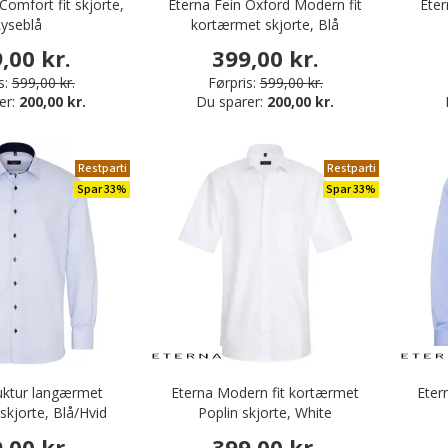
Comfort fit skjorte,
Eterna Fein Oxford Modern fit
Eter
yseblå
kortærmet skjorte, Blå
,00 kr.
399,00 kr.
s:
599,00 kr.
Førpris:
599,00 kr.
er:
200,00 kr.
Du sparer:
200,00 kr.
Restparti
Restparti
Spar 33%
Spar 33%
uktur langærmet
Eterna Modern fit kortærmet
Eter
skjorte, Blå/Hvid
Poplin skjorte, White
,00 kr.
399,00 kr.