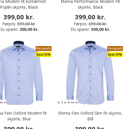
na Modern fit kortærmet
Eterna Performance Modern Fit
Poplin skjorte, Black
skjorte, Black
399,00 kr.
399,00 kr.
Førpris:
599,00 kr.
Førpris:
699,00 kr.
Du sparer:
200,00 kr.
Du sparer:
300,00 kr.
Restparti
Restparti
Spar 33%
Spar 33%
na Fein Oxford Modern fit
Eterna Fein Oxford Slim fit skjorte,
skjorte, Blue
Blå
399,00 kr.
399,00 kr.