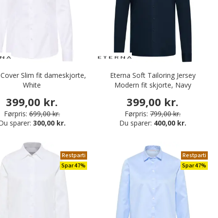
 Cover Slim fit dameskjorte,
Eterna Soft Tailoring Jersey
White
Modern fit skjorte, Navy
399,00 kr.
399,00 kr.
Førpris:
699,00 kr.
Førpris:
799,00 kr.
Du sparer:
300,00 kr.
Du sparer:
400,00 kr.
Restparti
Restparti
Spar 47%
Spar 47%