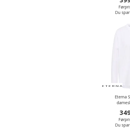
Førpri
Du spar
Eterna S
damesk
349
Førpri
Du spar