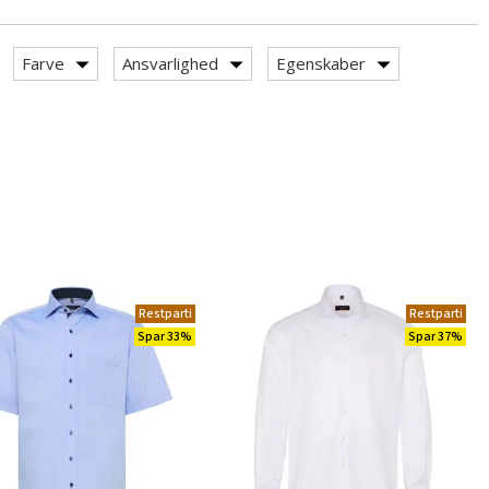
Farve
Ansvarlighed
Egenskaber
Restparti
Restparti
Spar 33%
Spar 37%