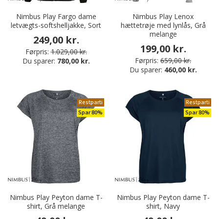
Nimbus Play Fargo dame
Nimbus Play Lenox
letvægts-softshelljakke, Sort
hættetrøje med lynlås, Grå
melange
249,00 kr.
199,00 kr.
Førpris:
1.029,00 kr.
Førpris:
659,00 kr.
Du sparer:
780,00 kr.
Du sparer:
460,00 kr.
Restparti
Restparti
Spar 80%
Spar 80%
Nimbus Play Peyton dame T-
Nimbus Play Peyton dame T-
shirt, Grå melange
shirt, Navy