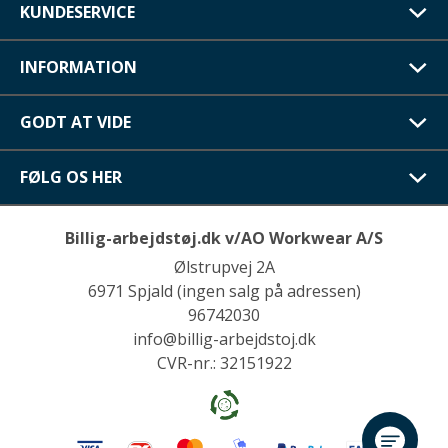
KUNDESERVICE
INFORMATION
GODT AT VIDE
FØLG OS HER
Billig-arbejdstøj.dk v/AO Workwear A/S
Ølstrupvej 2A
6971 Spjald (ingen salg på adressen)
96742030
info@billig-arbejdstoj.dk
CVR-nr.: 32151922