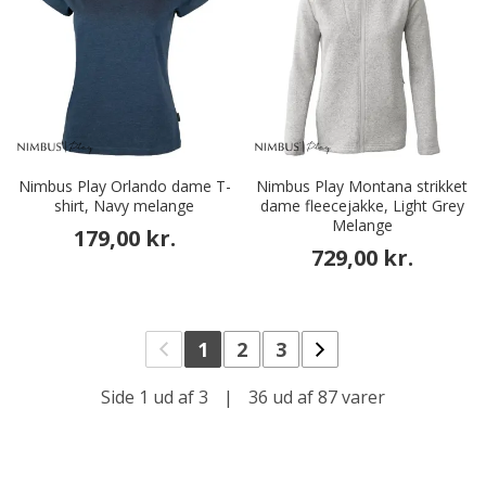
Nimbus Play Orlando dame T-
Nimbus Play Montana strikket
shirt, Navy melange
dame fleecejakke, Light Grey
Melange
179,00 kr.
729,00 kr.
1
2
3
Side 1 ud af 3
|
36 ud af 87 varer