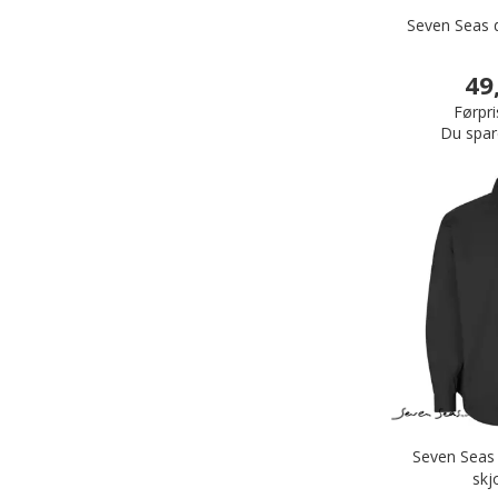
Seven Seas d
49
Førpri
Du spar
Seven Seas 
skj