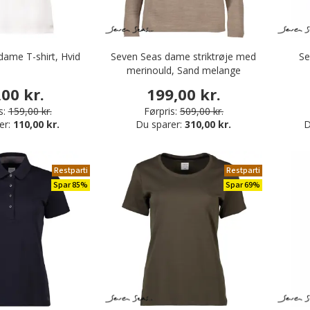
dame T-shirt, Hvid
Seven Seas dame striktrøje med
Se
merinould, Sand melange
,00 kr.
199,00 kr.
s:
159,00 kr.
Førpris:
509,00 kr.
er:
110,00 kr.
Du sparer:
310,00 kr.
D
Restparti
Restparti
Spar 85%
Spar 69%