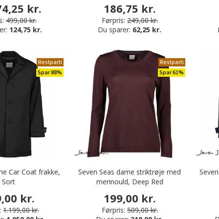
4,25 kr.
186,75 kr.
s:
499,00 kr.
Førpris:
249,00 kr.
er:
124,75 kr.
Du sparer:
62,25 kr.
Restparti
Restparti
Spar 88%
Spar 61%
he Car Coat frakke,
Seven Seas dame striktrøje med
Seven
Sort
merinould, Deep Red
,00 kr.
199,00 kr.
:
1.199,00 kr.
Førpris:
509,00 kr.