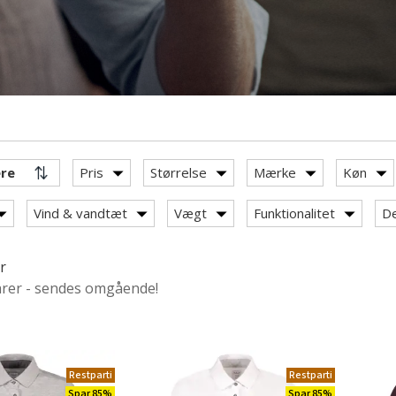
Pris
Størrelse
Mærke
Køn
Vind & vandtæt
Vægt
Funktionalitet
De
r
arer - sendes omgående!
eas
as trøjer/sweatshirts
Restparti
Restparti
Spar 85%
Spar 85%