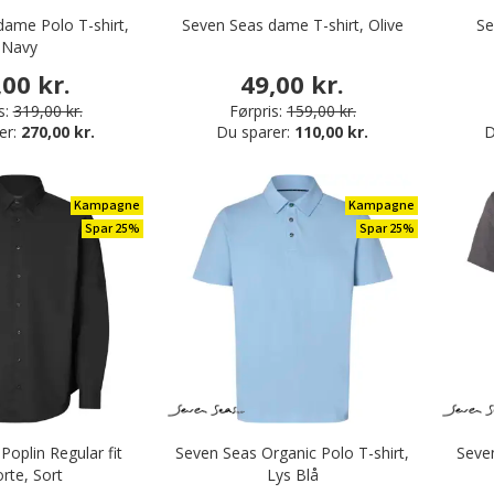
ame Polo T-shirt,
Seven Seas dame T-shirt, Olive
Se
Navy
,00 kr.
49,00 kr.
s:
319,00 kr.
Førpris:
159,00 kr.
er:
270,00 kr.
Du sparer:
110,00 kr.
D
Kampagne
Kampagne
Spar 25%
Spar 25%
Poplin Regular fit
Seven Seas Organic Polo T-shirt,
Seve
orte, Sort
Lys Blå