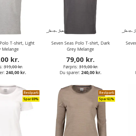
olo T-shirt, Light
Seven Seas Polo T-shirt, Dark
Seve
y Melange
Grey Melange
,00 kr.
79,00 kr.
s:
319,00 kr.
Førpris:
319,00 kr.
er:
240,00 kr.
Du sparer:
240,00 kr.
Restparti
Restparti
Spar 69%
Spar 61%