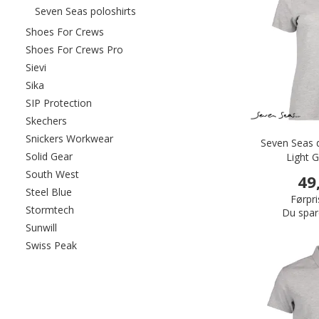
Filtrér efter category: Seven Seas polosh
Seven Seas poloshirts
Filtrér efter category: Shoes For Crews
Shoes For Crews
Filtrér efter category: Shoes For Crews Pr
Shoes For Crews Pro
Filtrér efter category: Sievi
Sievi
Filtrér efter category: Sika
Sika
Filtrér efter category: SIP Protection
SIP Protection
Filtrér efter category: Skechers
Skechers
Filtrér efter category: Snickers Workwear
Snickers Workwear
Seven Seas d
Filtrér efter category: Solid Gear
Solid Gear
Light 
Filtrér efter category: South West
South West
49
Filtrér efter category: Steel Blue
Steel Blue
Førpri
Filtrér efter category: Stormtech
Stormtech
Du spar
Filtrér efter category: Sunwill
Sunwill
Filtrér efter category: Swiss Peak
Swiss Peak