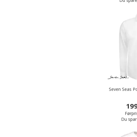
Du spare
Seven Seas Pop
199
Førpri
Du spar