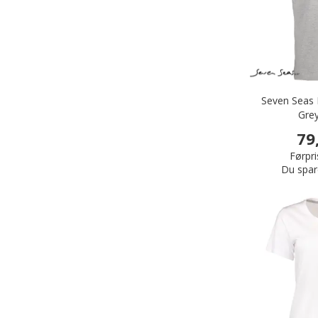
Seven Seas P
Gre
79
Førpri
Du spar