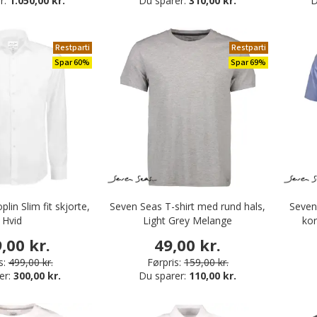
r:
1.050,00 kr.
Du sparer:
310,00 kr.
D
Restparti
Restparti
Spar 60%
Spar 69%
lin Slim fit skjorte,
Seven Seas T-shirt med rund hals,
Seven 
Hvid
Light Grey Melange
kor
,00 kr.
49,00 kr.
s:
499,00 kr.
Førpris:
159,00 kr.
er:
300,00 kr.
Du sparer:
110,00 kr.