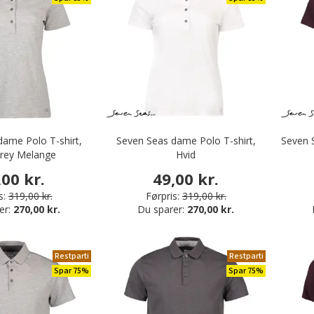
irts
o
ame Polo T-shirt,
Seven Seas dame Polo T-shirt,
Seven 
Grey Melange
Hvid
,00 kr.
49,00 kr.
s:
319,00 kr.
Førpris:
319,00 kr.
er:
270,00 kr.
Du sparer:
270,00 kr.
Restparti
Restparti
Spar 75%
Spar 75%