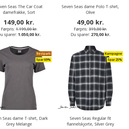
ven Seas The Car Coat
Seven Seas dame Polo T-shirt,
damefrakke, Sort
Olive
149,00 kr.
49,00 kr.
Førpris:
1.199,00 kr.
Førpris:
319,00 kr.
u sparer:
1.050,00 kr.
Du sparer:
270,00 kr.
Restparti
Kampagne
Spar 69%
Spar 25%
n Seas dame T-shirt, Dark
Seven Seas Regular fit
Grey Melange
flannelskjorte, Silver Grey