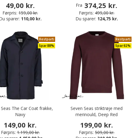
49,00 kr.
374,25 kr.
Fra
Førpris:
159,00 kr.
Førpris:
499,00 kr.
Du sparer:
110,00 kr.
Du sparer:
124,75 kr.
Restparti
Restparti
Spar 88%
Spar 61%
 Seas The Car Coat frakke,
Seven Seas striktrøje med
Navy
merinould, Deep Red
149,00 kr.
199,00 kr.
Førpris:
1.199,00 kr.
Førpris:
509,00 kr.