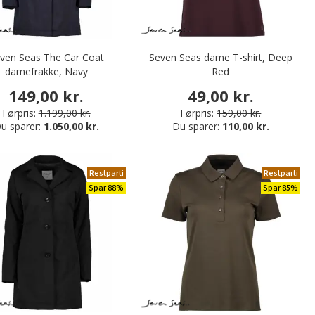
ven Seas The Car Coat
Seven Seas dame T-shirt, Deep
damefrakke, Navy
Red
149,00 kr.
49,00 kr.
Førpris:
1.199,00 kr.
Førpris:
159,00 kr.
u sparer:
1.050,00 kr.
Du sparer:
110,00 kr.
Restparti
Restparti
Spar 88%
Spar 85%