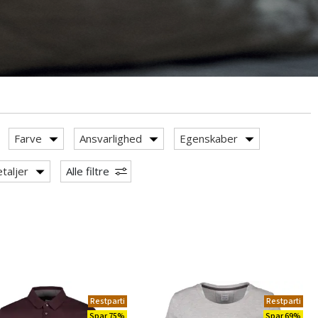
Farve
Ansvarlighed
Egenskaber
taljer
Alle filtre
Restparti
Restparti
Spar 75%
Spar 69%