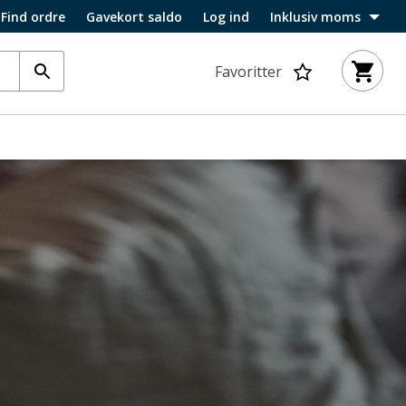
Find ordre
Gavekort saldo
Log ind
Inklusiv moms
Favoritter