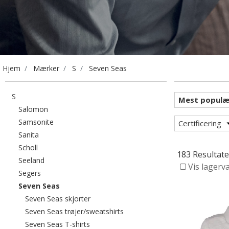
Hjem
Mærker
S
Seven Seas
Filtrér efter category: S
S
Filtrér efter category: Salomon
Salomon
Filtrér efter category: Samsonite
Samsonite
Certificering
Filtrér efter category: Sanita
Sanita
Filtrér efter category: Scholl
Scholl
183 Resultate
Filtrér efter category: Seeland
Seeland
Vis lagerv
Filtrér efter category: Segers
Segers
valgte I øjeblikket sorteret efter category: Seven S
Seven Seas
Filtrér efter category: Seven Seas skjorter
Seven Seas skjorter
Filtrér efter category: Seven Se
Seven Seas trøjer/sweatshirts
Filtrér efter category: Seven Seas T-shirts
Seven Seas T-shirts