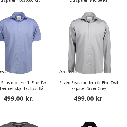
u sparer:
1.050,00 kr.
Du sparer:
310,00 kr.
Seas modern fit Fine Twill
Seven Seas modern fit Fine Twill
tærmet skjorte, Lys Blå
skjorte, Silver Grey
499,00 kr.
499,00 kr.