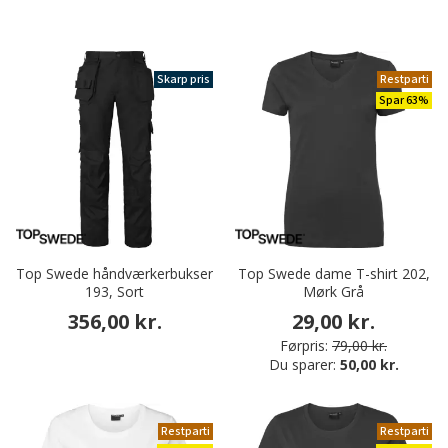
Skarp pris
Restparti
Spar 63%
Top Swede håndværkerbukser
Top Swede dame T-shirt 202,
193, Sort
Mørk Grå
356,00 kr.
29,00 kr.
Førpris:
79,00 kr.
Du sparer:
50,00 kr.
Restparti
Restparti