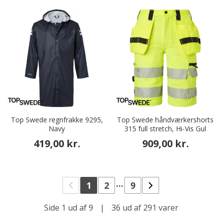
Top Swede regnfrakke 9295,
Top Swede håndværkershorts
Navy
315 full stretch, Hi-Vis Gul
419,00 kr.
909,00 kr.
...
1
2
9
Side 1 ud af 9
|
36 ud af 291 varer