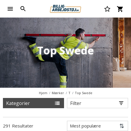
Top Swede
Hjem
Mærker
T
Top Swede
Kategorier
Filter
291 Resultater