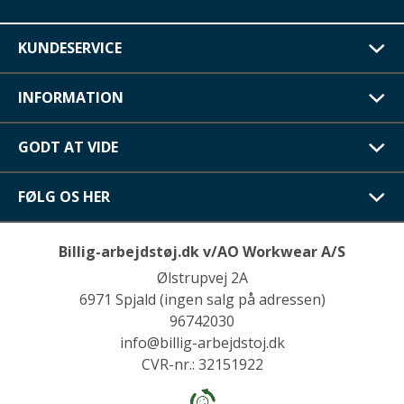
KUNDESERVICE
INFORMATION
GODT AT VIDE
FØLG OS HER
Billig-arbejdstøj.dk v/AO Workwear A/S
Ølstrupvej 2A
6971 Spjald (ingen salg på adressen)
96742030
info@billig-arbejdstoj.dk
CVR-nr.: 32151922