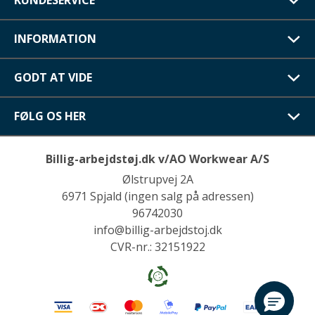
KUNDESERVICE
INFORMATION
GODT AT VIDE
FØLG OS HER
Billig-arbejdstøj.dk v/AO Workwear A/S
Ølstrupvej 2A
6971 Spjald (ingen salg på adressen)
96742030
info@billig-arbejdstoj.dk
CVR-nr.: 32151922