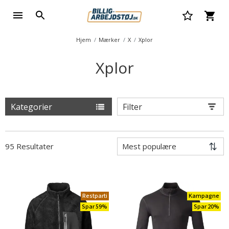
Hjem
Mærker
X
Xplor
Xplor
Kategorier
Filter
95 Resultater
Restparti
Kampagne
Spar 59%
Spar 20%