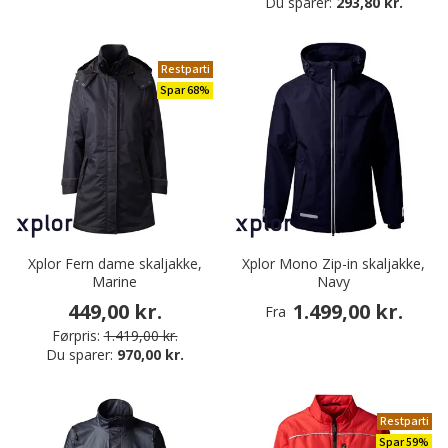
Du sparer:
293,80 kr.
Restparti
Spar 68%
Xplor Fern dame skaljakke,
Xplor Mono Zip-in skaljakke,
Marine
Navy
449,00 kr.
1.499,00 kr.
Fra
Førpris:
1.419,00 kr.
Du sparer:
970,00 kr.
Restparti
Spar 59%