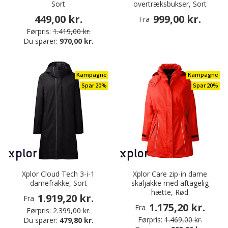
Sort
overtræksbukser, Sort
449,00 kr.
999,00 kr.
Fra
Førpris:
1.419,00 kr.
Du sparer:
970,00 kr.
Kampagne
Kampagne
Spar 20%
Spar 20%
Xplor Cloud Tech 3-i-1
Xplor Care zip-in dame
damefrakke, Sort
skaljakke med aftagelig
hætte, Rød
1.919,20 kr.
Fra
1.175,20 kr.
Fra
Førpris:
2.399,00 kr.
Førpris:
1.469,00 kr.
Du sparer:
479,80 kr.