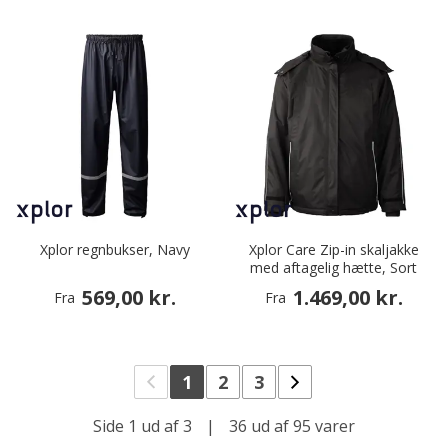
Xplor regnbukser, Navy
Xplor Care Zip-in skaljakke
med aftagelig hætte, Sort
569,00 kr.
1.469,00 kr.
Fra
Fra
1
2
3
Side 1 ud af 3
|
36 ud af 95 varer