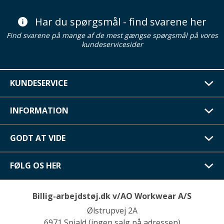
Har du spørgsmål - find svarene her
Find svarene på mange af de mest gængse spørgsmål på vores
kundeservicesider
KUNDESERVICE
INFORMATION
GODT AT VIDE
FØLG OS HER
Billig-arbejdstøj.dk v/AO Workwear A/S
Ølstrupvej 2A
6971 Spjald (ingen salg på adressen)