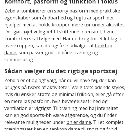
Komfort, pasform og funktion i fokus
Zebdia kombinerer en sporty pasform med praktiske
egenskaber som åndbarhed og fugttransport, der
hjælper med at holde kroppen mere tør under aktivitet.
Det gør tøjet velegnet til skiftende intensitet, hvor
komforten skal følge med. Har du brug for et let lag til
overkroppen, kan du også se udvalget af
tanktop
dame
, som passer godt til både træning og
sommerbrug.
Sådan vælger du det rigtige sportstøj
Zebdia er et oplagt valg, når du vil have tøj, der kan
bruges på tværs af aktiviteter. Vælg tætsiddende styles,
hvis du ønsker støtte og minimal friktion, eller gå efter
en mere løs pasform, hvis bevægelsesfrihed og
ventilation er vigtigst. Til træning med høj intensitet
kan en god sports-bh være afgørende, og du finder
relevante muligheder under
bh er dame
. Til et komplet
træningssæt kan en
tanktop dame til sport og fritid