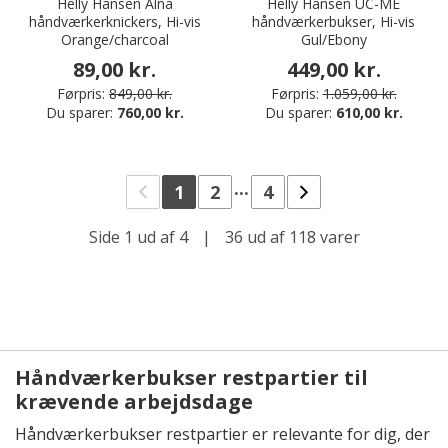
Helly Hansen Alna
Helly Hansen UC-ME
håndværkerknickers, Hi-vis
håndværkerbukser, Hi-vis
Orange/charcoal
Gul/Ebony
89,00 kr.
449,00 kr.
Førpris:
849,00 kr.
Førpris:
1.059,00 kr.
Du sparer:
760,00 kr.
Du sparer:
610,00 kr.
...
1
2
4
Side 1 ud af 4
|
36 ud af 118 varer
Håndværkerbukser restpartier til
krævende arbejdsdage
Håndværkerbukser restpartier er relevante for dig, der