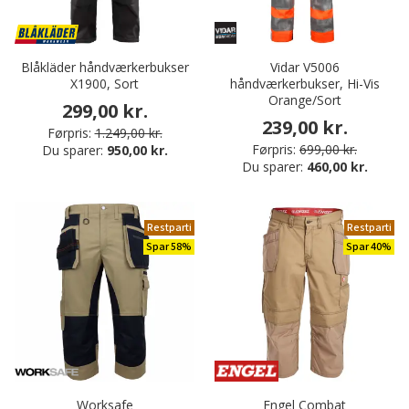
Blåkläder håndværkerbukser
Vidar V5006
X1900, Sort
håndværkerbukser, Hi-Vis
Orange/Sort
299,00 kr.
239,00 kr.
Førpris:
1.249,00 kr.
Førpris:
699,00 kr.
Du sparer:
950,00 kr.
Du sparer:
460,00 kr.
Restparti
Restparti
Spar 58%
Spar 40%
Worksafe
Engel Combat