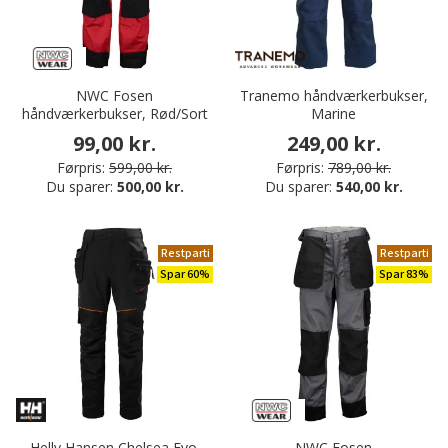
NWC Fosen
Tranemo håndværkerbukser,
håndværkerbukser, Rød/Sort
Marine
99,00 kr.
249,00 kr.
Førpris:
599,00 kr.
Førpris:
789,00 kr.
Du sparer:
500,00 kr.
Du sparer:
540,00 kr.
Restparti
Restparti
Spar 60%
Spar 83%
Helly Hansen Chelsea Evo.
NWC Fosen