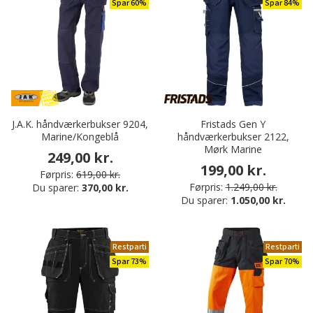
Spar 60%
Spar 84%
J.A.K. håndværkerbukser 9204,
Fristads Gen Y
Marine/Kongeblå
håndværkerbukser 2122,
Mørk Marine
249,00 kr.
199,00 kr.
Førpris:
619,00 kr.
Førpris:
1.249,00 kr.
Du sparer:
370,00 kr.
Du sparer:
1.050,00 kr.
Restparti
Restparti
Spar 73%
Spar 70%