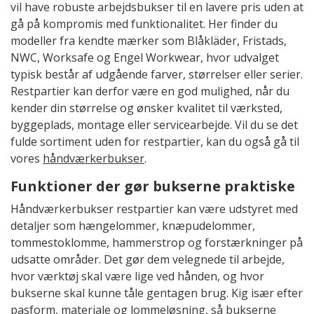
vil have robuste arbejdsbukser til en lavere pris uden at
gå på kompromis med funktionalitet. Her finder du
modeller fra kendte mærker som Blåkläder, Fristads,
NWC, Worksafe og Engel Workwear, hvor udvalget
typisk består af udgående farver, størrelser eller serier.
Restpartier kan derfor være en god mulighed, når du
kender din størrelse og ønsker kvalitet til værksted,
byggeplads, montage eller servicearbejde. Vil du se det
fulde sortiment uden for restpartier, kan du også gå til
vores
håndværkerbukser
.
Funktioner der gør bukserne praktiske
Håndværkerbukser restpartier kan være udstyret med
detaljer som hængelommer, knæpudelommer,
tommestoklomme, hammerstrop og forstærkninger på
udsatte områder. Det gør dem velegnede til arbejde,
hvor værktøj skal være lige ved hånden, og hvor
bukserne skal kunne tåle gentagen brug. Kig især efter
pasform, materiale og lommeløsning, så bukserne