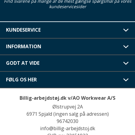
Find svarene på mange af de mest gængse spørgsmål på vores
kundeservicesider
KUNDESERVICE
INFORMATION
GODT AT VIDE
FØLG OS HER
Billig-arbejdstøj.dk v/AO Workwear A/S
Ølstrupvej 2A
6971 Spjald (ingen salg på adressen)
96742030
info@billig-arbejdstoj.dk