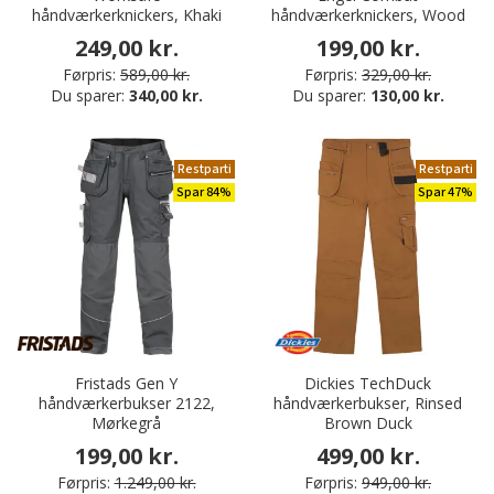
håndværkerknickers, Khaki
håndværkerknickers, Wood
249,00 kr.
199,00 kr.
Førpris:
589,00 kr.
Førpris:
329,00 kr.
Du sparer:
340,00 kr.
Du sparer:
130,00 kr.
Restparti
Restparti
Spar 84%
Spar 47%
Fristads Gen Y
Dickies TechDuck
håndværkerbukser 2122,
håndværkerbukser, Rinsed
Mørkegrå
Brown Duck
199,00 kr.
499,00 kr.
Førpris:
1.249,00 kr.
Førpris:
949,00 kr.