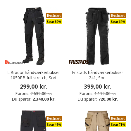
Restparti
Restparti
Spar 89%
Spar 64%
L.Brador håndværkerbukser
Fristads håndværkerbukser
1050PB full stretch, Sort
241, Sort
299,00 kr.
399,00 kr.
Førpris:
2.639,00 kr.
Førpris:
1.119,00 kr.
Du sparer:
2.340,00 kr.
Du sparer:
720,00 kr.
Restparti
Restparti
Spar 46%
Spar 71%