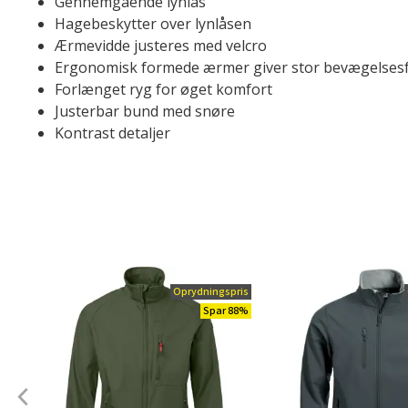
Gennemgående lynlås
Hagebeskytter over lynlåsen
Ærmevidde justeres med velcro
Ergonomisk formede ærmer giver stor bevægelsesf
Forlænget ryg for øget komfort
Justerbar bund med snøre
Kontrast detaljer
Oprydningspris
Spar 88%