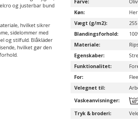
Farve:
Oli
lcro og justerbar bund
Køn:
Her
Vægt (g/m2):
255
ateriale, hvilket sikrer
omme, sidelommer med
Blandingsforhold:
100
 og stilfuld. Blåkläder
Materiale:
Rip
isende, hvilket gør den
forhold.
Egenskaber:
Str
Funktionalitet:
For
For:
Fle
Velegnet til:
Arb
Vaskeanvisninger:
Tryk & broderi:
Vel