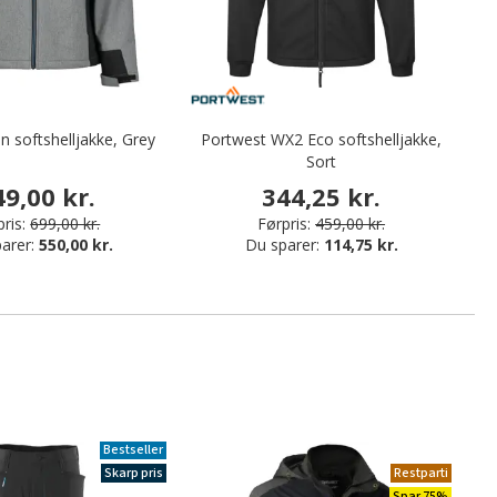
n softshelljakke, Grey
Portwest WX2 Eco softshelljakke,
Sort
49,00 kr.
344,25 kr.
ris:
699,00 kr.
Førpris:
459,00 kr.
arer:
550,00 kr.
Du sparer:
114,75 kr.
Bestseller
Skarp pris
Restparti
Spar 75%