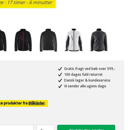
 - 17 timer - 6 minutter
Gratis fragt ved køb over 599,-
100 dages fuld returret
Dansk lager & kundeservice
Vi sender alle ugens dage
ke produkter fra
Blåkläder
.