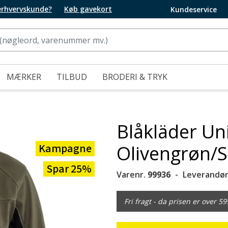
 erhvervskunde?
Køb gavekort
Kundeservice
MÆRKER
TILBUD
BRODERI & TRYK
Blåkläder Uni
Kampagne
Olivengrøn/S
Spar 25%
Varenr.
99936
Leverandør
Fri fragt - da prisen er over 59