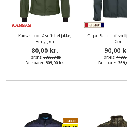
Kansas Icon X softshelljakke,
Clique Basic softshell
Armygrøn
Grå
80,00 kr.
90,00 k
Førpris:
689,00 kr.
Førpris:
449,00
Du sparer:
609,00 kr.
Du sparer:
359,
Restparti
Spar 75%