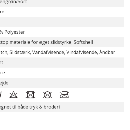
vengrøn/Sort
re
% Polyester
stop materiale for øget slidstyrke, Softshell
etch, Slidstærk, Vandafvisende, Vindafvisende, Åndbar
et
ece
ejde
egnet til både tryk & broderi