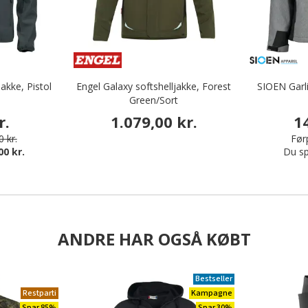
jakke, Pistol
Engel Galaxy softshelljakke, Forest
SIOEN Garli
Green/Sort
r.
1.079,00 kr.
1
 kr.
Førp
00 kr.
Du sp
ANDRE HAR OGSÅ KØBT
Bestseller
Restparti
Kampagne
Spar 85%
Spar 30%