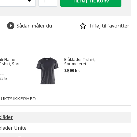
TILFØJ TIL KURV
Sådan måler du
Tilføj til favoritter
nti-Flame
Blåkläder T-shirt,
shirt, Sort
Sortmeleret
89,00 kr.
kr.
25 kr.
UKTSIKKERHED
kläder
kläder Unite