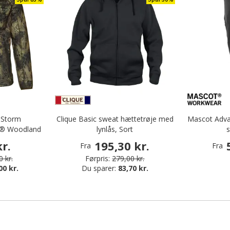
 Storm
Clique Basic sweat hættetrøje med
Mascot Advan
1® Woodland
lynlås, Sort
s
r.
195,30 kr.
Fra
Fra
 kr.
Førpris:
279,00 kr.
00 kr.
Du sparer:
83,70 kr.