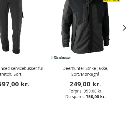
ced servicebukser full
Deerhunter Strike jakke,
D
tretch, Sort
Sort/Mørkegrå
597,00 kr.
249,00 kr.
Førpris:
999,00 kr.
Du sparer:
750,00 kr.