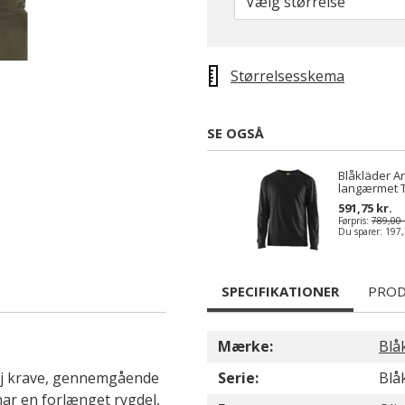
Vælg størrelse
Størrelsesskema
SE OGSÅ
Blåkläder A
langærmet T-
591,75 kr.
Førpris:
789,00 
Du sparer:
197,
SPECIFIKATIONER
PROD
Mærke:
Blå
høj krave, gennemgående
Serie:
Blå
har en forlænget rygdel,