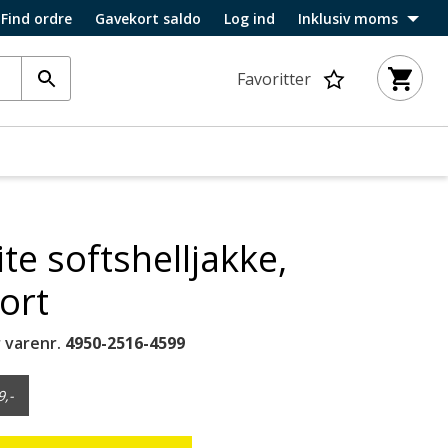
Find ordre
Gavekort saldo
Log ind
Inklusiv moms
Favoritter
te softshelljakke,
ort
 varenr.
4950-2516-4599
9,-