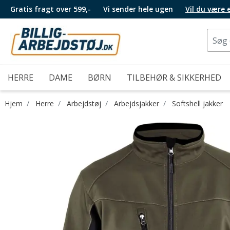
Gratis fragt over 599,-
Vi sender hele ugen
Vil du være
HERRE
DAME
BØRN
TILBEHØR & SIKKERHED
Hjem
Herre
Arbejdstøj
Arbejdsjakker
Softshell jakker