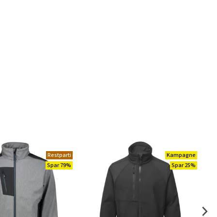
Restparti
Kampagne
Spar 79%
Spar 25%