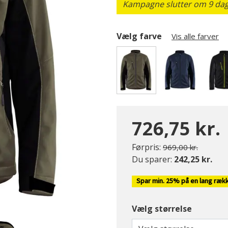
Kampagne slutter om 9 dage
Vælg farve
Vis alle farver
valgte
726,75 kr.
Pris nedsat fra
til
Førpris:
969,00 kr.
Du sparer:
242,25 kr.
Spar min. 25% på en lang ræk
Vælg størrelse