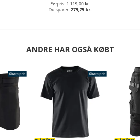
Førpris:
1.119,00 kr.
Du sparer:
279,75 kr.
ANDRE HAR OGSÅ KØBT
Skarp pris
Skarp pris