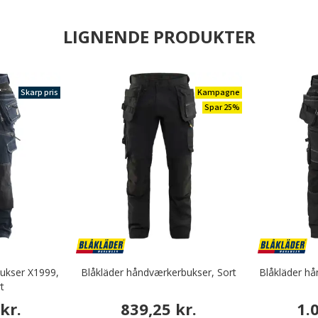
LIGNENDE PRODUKTER
Skarp pris
Kampagne
Spar 25%
ukser X1999,
Blåkläder håndværkerbukser, Sort
Blåkläder h
t
kr.
839,25 kr.
1.