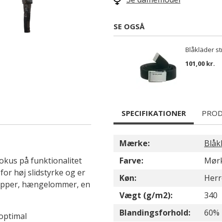
SE OGSÅ
Blåkläder st
101,00 kr.
SPECIFIKATIONER
PROD
Mærke:
Blåk
okus på funktionalitet
Farve:
Mørk
r høj slidstyrke og er
Køn:
Herr
ropper, hængelommer, en
Vægt (g/m2):
340
Blandingsforhold:
60% 
 optimal