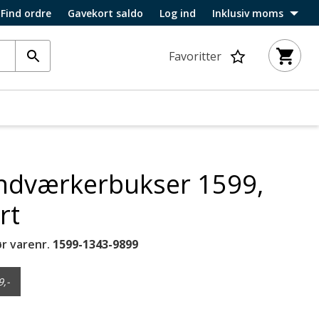
Find ordre
Gavekort saldo
Log ind
Inklusiv moms
Favoritter
åndværkerbukser 1599,
rt
r varenr.
1599-1343-9899
9,-