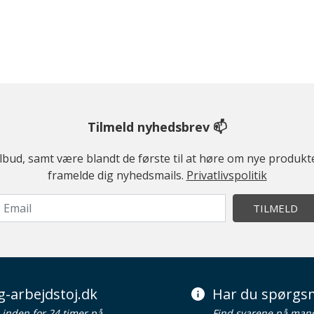
Tilmeld nyhedsbrev 📫
ilbud, samt være blandt de første til at høre om nye produk
framelde dig nyhedsmails.
Privatlivspolitik
TILMELD
g-arbejdstoj.dk
Har du spørgsm
d inden for 24 timer på
Find svarene på man