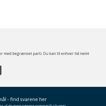
ter med begrænset parti. Du kan til enhver tid nemt
ål - find svarene her
ge af de mest gængse spørgsmål på vores