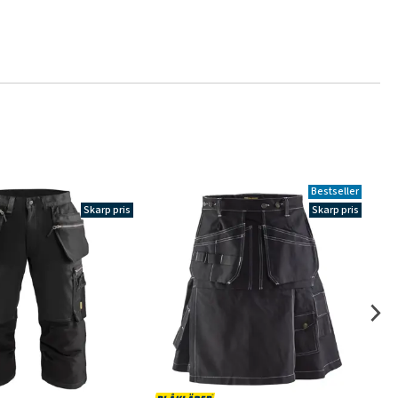
Bestseller
Skarp pris
Skarp pris