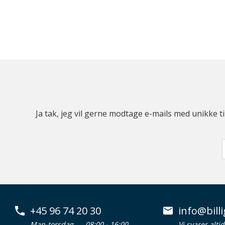
Ja tak, jeg vil gerne modtage e-mails med unikke t
+45 96 74 20 30
info@billi
Man-torsdag
08:00 - 16:00
Vi svarer alti