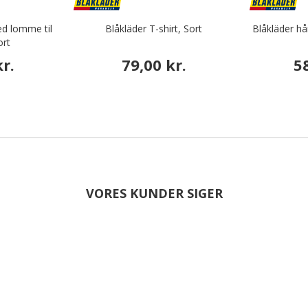
d lomme til
Blåkläder T-shirt, Sort
Blåkläder hå
ort
r.
79,00 kr.
5
VORES KUNDER SIGER