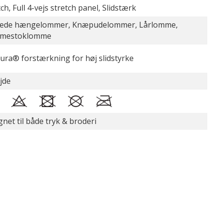
ch, Full 4-vejs stretch panel, Slidstærk
ede hængelommer, Knæpudelommer, Lårlomme,
mestoklomme
ura® forstærkning for høj slidstyrke
jde
gnet til både tryk & broderi