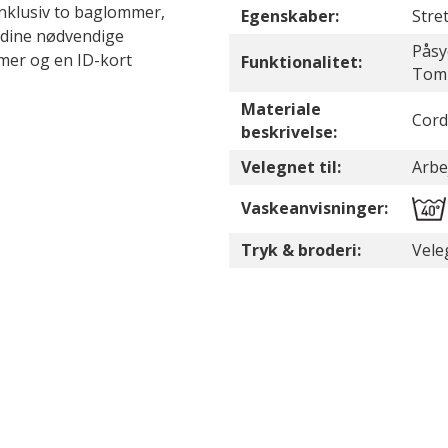
nklusiv to baglommer,
Egenskaber:
Stret
 dine nødvendige
Påsy
er og en ID-kort
Funktionalitet:
Tom
Materiale
Cord
beskrivelse:
Velegnet til:
Arbe
Vaskeanvisninger:
Tryk & broderi:
Vele