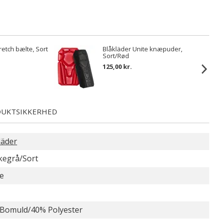
retch bælte, Sort
Blåkläder Unite knæpuder,
Sort/Rød
125,00 kr.
UKTSIKKERHED
läder
egrå/Sort
e
Bomuld/40% Polyester