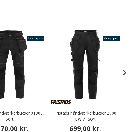
Skarp pris
Skarp pris
åndværkerbukser X1900,
Fristads håndværkerbukser 2900
B
Sort
GWM, Sort
070,00 kr.
699,00 kr.