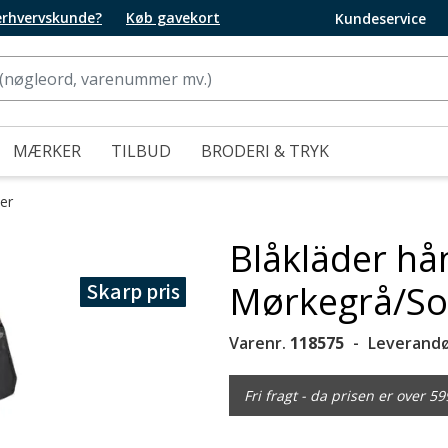
 erhvervskunde?
Køb gavekort
Kundeservice
MÆRKER
TILBUD
BRODERI & TRYK
er
Blåkläder h
Skarp pris
Mørkegrå/So
Varenr.
118575
Leverandø
Fri fragt - da prisen er over 59